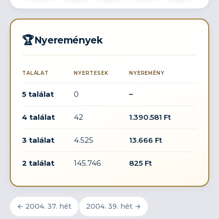
🏆
Nyeremények
TALÁLAT
NYERTESEK
NYEREMÉNY
5 találat
0
–
4 találat
42
1.390.581 Ft
3 találat
4.525
13.666 Ft
2 találat
145.746
825 Ft
← 2004. 37. hét
2004. 39. hét →