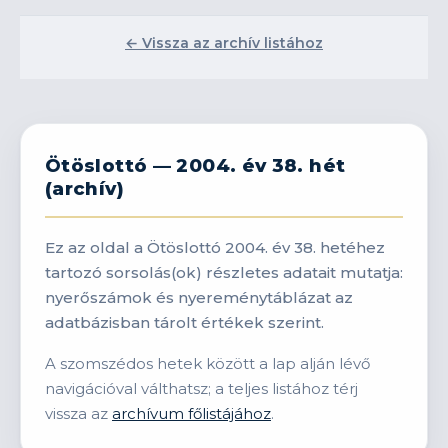
← Vissza az archív listához
Ötöslottó — 2004. év 38. hét
(archív)
Ez az oldal a Ötöslottó 2004. év 38. hetéhez
tartozó sorsolás(ok) részletes adatait mutatja:
nyerőszámok és nyereménytáblázat az
adatbázisban tárolt értékek szerint.
A szomszédos hetek között a lap alján lévő
navigációval válthatsz; a teljes listához térj
vissza az
archívum főlistájához
.