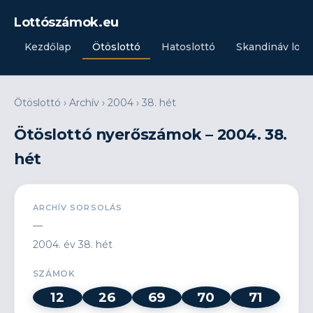
Lottószámok.eu
Kezdőlap
Ötöslottó
Hatoslottó
Skandináv lott
Ötöslottó
›
Archív
›
2004
›
38. hét
Ötöslottó nyerőszámok – 2004. 38.
hét
ARCHÍV SORSOLÁS
—
2004. év 38. hét
SZÁMOK
12
26
69
70
71