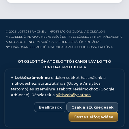
© 2026 LOTTÓSZÁMOK.EU. INFORMÁCIÓS OLDAL. AZ OLDALON
MEGJELENŐ ADATOK HELYESSÉGÉÉRT FELELŐSSÉGET NEM VÁLLALUNK,
A MEGADOTT INFORMÁCIÓK A SZERENCSEJÁTÉK ZRT. ÁLTAL
NYILVÁNOSAN ELÉRHETŐ ADATOK ALAPJÁN LETTEK ÖSSZEÁLLÍTVA.
ÖTÖSLOTTÓ
HATOSLOTTÓ
SKANDINÁV LOTTÓ
EUROJACKPOT
JOKER
A
Lottószámok.eu
oldalon sütiket használunk a
RÓLUNK
működéshez, statisztikához (Google Analytics,
KAPCSOLAT
Matomo) és személyre szabott reklámokhoz (Google
HIBABEJELENTÉS
AdSense). Részletek a
sütiszabályzatban
.
ADATFORRÁS ÉS MÓDSZERTAN
FELELŐS JÁTÉK
ADATKEZELÉS
Beállítások
Csak a szükségesek
SÜTISZABÁLYZAT
SÜTI BEÁLLÍTÁSOK
Összes elfogadása