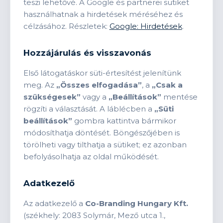
teszi lehetővé. A Google és partnerei sütiket
használhatnak a hirdetések méréséhez és
célzásához. Részletek:
Google: Hirdetések
.
Hozzájárulás és visszavonás
Első látogatáskor süti-értesítést jelenítünk
meg. Az
„Összes elfogadása”
, a
„Csak a
szükségesek”
vagy a
„Beállítások”
mentése
rögzíti a választását. A láblécben a
„Süti
beállítások”
gombra kattintva bármikor
módosíthatja döntését. Böngészőjében is
törölheti vagy tilthatja a sütiket; ez azonban
befolyásolhatja az oldal működését.
Adatkezelő
Az adatkezelő a
Co-Branding Hungary Kft.
(székhely: 2083 Solymár, Mező utca 1.,