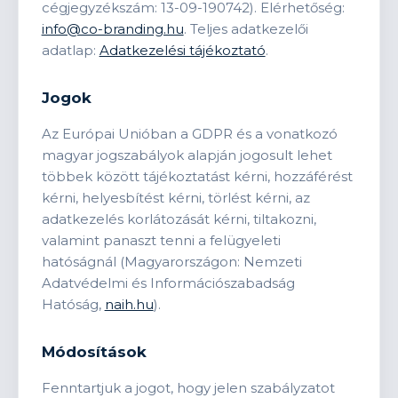
cégjegyzékszám: 13-09-190742). Elérhetőség:
info@co-branding.hu
. Teljes adatkezelői
adatlap:
Adatkezelési tájékoztató
.
Jogok
Az Európai Unióban a GDPR és a vonatkozó
magyar jogszabályok alapján jogosult lehet
többek között tájékoztatást kérni, hozzáférést
kérni, helyesbítést kérni, törlést kérni, az
adatkezelés korlátozását kérni, tiltakozni,
valamint panaszt tenni a felügyeleti
hatóságnál (Magyarországon: Nemzeti
Adatvédelmi és Információszabadság
Hatóság,
naih.hu
).
Módosítások
Fenntartjuk a jogot, hogy jelen szabályzatot