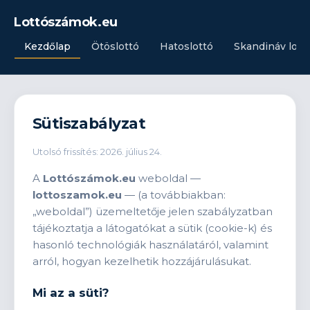
Lottószámok.eu
Kezdőlap
Ötöslottó
Hatoslottó
Skandináv lott
Sütiszabályzat
Utolsó frissítés: 2026. július 24.
A
Lottószámok.eu
weboldal —
lottoszamok.eu
— (a továbbiakban:
„weboldal”) üzemeltetője jelen szabályzatban
tájékoztatja a látogatókat a sütik (cookie-k) és
hasonló technológiák használatáról, valamint
arról, hogyan kezelhetik hozzájárulásukat.
Mi az a süti?