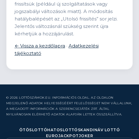
frissítsük (például új szolgáltatások vagy
jogszabályi változások miatt). A módosítás
hatálybalépését az „Utolsó frissítés” sor jelzi.
Jelentős változásnál szükség szerint újra
kérhetjük a hozzájárulást.
← Vissza a kezdőlapra
·
Adatkezelési
tájékoztató
© 2026 LOTTÓSZÁMOK.EU. INFORMÁCIÓS OLDAL. AZ OLDALON
MEGJELENŐ ADATOK HELYESSÉGÉÉRT FELELŐSSÉGET NEM VÁLLALUNK,
A MEGADOTT INFORMÁCIÓK A SZERENCSEJÁTÉK ZRT. ÁLTAL
NYILVÁNOSAN ELÉRHETŐ ADATOK ALAPJÁN LETTEK ÖSSZEÁLLÍTVA.
ÖTÖSLOTTÓ
HATOSLOTTÓ
SKANDINÁV LOTTÓ
EUROJACKPOT
JOKER