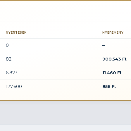
NYERTESEK
NYEREMÉNY
0
–
82
900.543 Ft
6.823
11.460 Ft
177.600
856 Ft