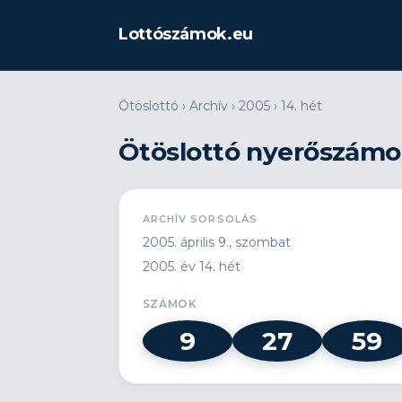
Lottószámok.eu
Ötöslottó
›
Archív
›
2005
›
14. hét
Ötöslottó nyerőszámok
ARCHÍV SORSOLÁS
2005. április 9., szombat
2005. év 14. hét
SZÁMOK
9
27
59