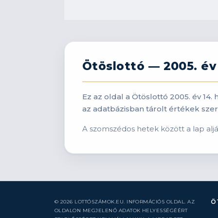
Ötöslottó — 2005. év 
Ez az oldal a Ötöslottó 2005. év 14
az adatbázisban tárolt értékek szeri
A szomszédos hetek között a lap alján 
Ö
© 2026 LOTTÓSZÁMOK.EU. INFORMÁCIÓS OLDAL. AZ
OLDALON MEGJELENŐ ADATOK HELYESSÉGÉÉRT