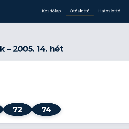
Kezdőlap
Ötöslottó
Hatoslottó
 – 2005. 14. hét
72
74