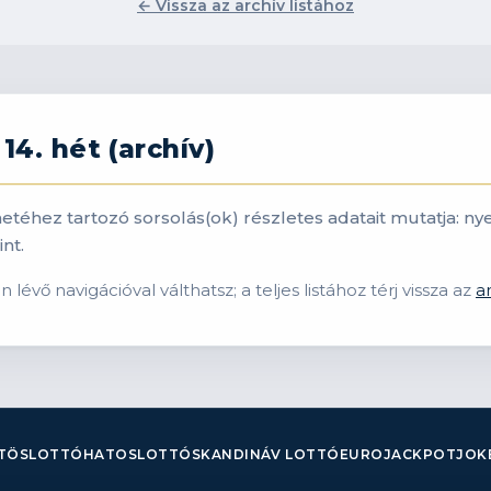
← Vissza az archív listához
14. hét (archív)
. hetéhez tartozó sorsolás(ok) részletes adatait mutatja
nt.
lévő navigációval válthatsz; a teljes listához térj vissza az
a
TÖSLOTTÓ
HATOSLOTTÓ
SKANDINÁV LOTTÓ
EUROJACKPOT
JOK