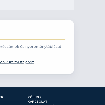
: nyerőszámok és nyereménytáblázat
rchívum főlistájához
.
ER
RÓLUNK
KAPCSOLAT