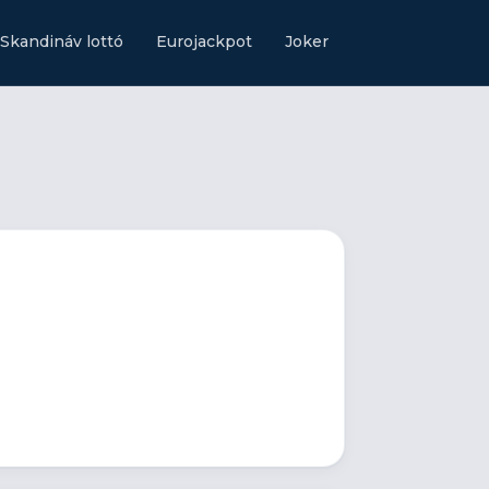
Skandináv lottó
Eurojackpot
Joker