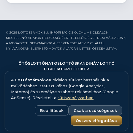
© 2026 LOTTÓSZÁMOK.EU. INFORMÁCIÓS OLDAL. AZ OLDALON
MEGJELENŐ ADATOK HELYESSÉGÉÉRT FELELŐSSÉGET NEM VÁLLALUNK,
A MEGADOTT INFORMÁCIÓK A SZERENCSEJÁTÉK ZRT. ÁLTAL
NYILVÁNOSAN ELÉRHETŐ ADATOK ALAPJÁN LETTEK ÖSSZEÁLLÍTVA.
ÖTÖSLOTTÓ
HATOSLOTTÓ
SKANDINÁV LOTTÓ
EUROJACKPOT
JOKER
A
Lottószámok.eu
oldalon sütiket használunk a
RÓLUNK
működéshez, statisztikához (Google Analytics,
KAPCSOLAT
Matomo) és személyre szabott reklámokhoz (Google
HIBABEJELENTÉS
AdSense). Részletek a
sütiszabályzatban
.
ADATFORRÁS ÉS MÓDSZERTAN
FELELŐS JÁTÉK
ADATKEZELÉS
Beállítások
Csak a szükségesek
SÜTISZABÁLYZAT
SÜTI BEÁLLÍTÁSOK
Összes elfogadása