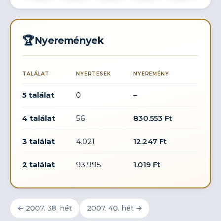
🏆
Nyeremények
TALÁLAT
NYERTESEK
NYEREMÉNY
5 találat
0
–
4 találat
56
830.553 Ft
3 találat
4.021
12.247 Ft
2 találat
93.995
1.019 Ft
← 2007. 38. hét
2007. 40. hét →