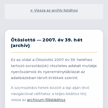
← Vissza az archív listához
Ötöslottó — 2007. év 39. hét
(archív)
Ez az oldal a Ötöslottó 2007. év 39. hetéhez
tartozó sorsolás(ok) részletes adatait mutatja:
nyerőszámok és nyereménytáblázat az
adatbázisban tárolt értékek szerint.
A szomszédos hetek között a lap alján lévő
navigációval válthatsz; a teljes listához térj
vissza az
archívum főlistájához
.