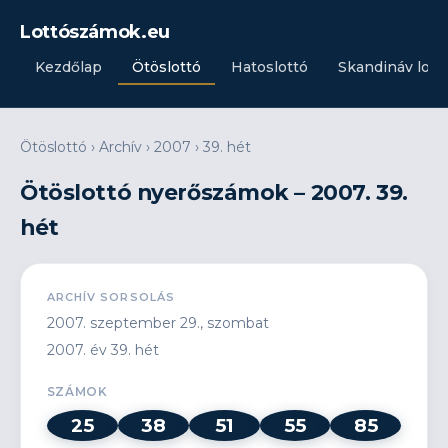
Lottószámok.eu
Kezdőlap
Ötöslottó
Hatoslottó
Skandináv lott
Ötöslottó
›
Archív
›
2007
›
39. hét
Ötöslottó nyerőszámok – 2007. 39.
hét
ARCHÍV SORSOLÁS
2007. szeptember 29., szombat
2007. év 39. hét
SZÁMOK
25
38
51
55
85