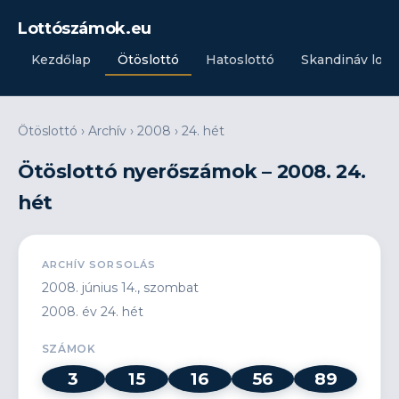
Lottószámok.eu
Kezdőlap
Ötöslottó
Hatoslottó
Skandináv lott
Ötöslottó
›
Archív
›
2008
›
24. hét
Ötöslottó nyerőszámok – 2008. 24.
hét
ARCHÍV SORSOLÁS
2008. június 14., szombat
2008. év 24. hét
SZÁMOK
3
15
16
56
89