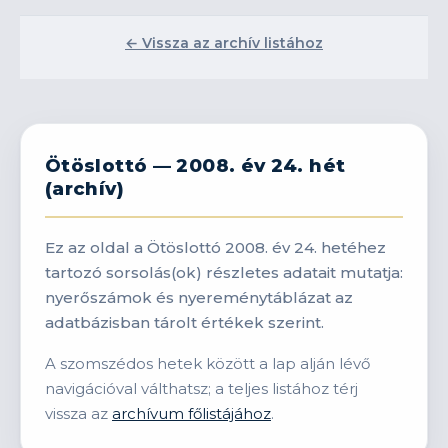
← Vissza az archív listához
Ötöslottó — 2008. év 24. hét
(archív)
Ez az oldal a Ötöslottó 2008. év 24. hetéhez
tartozó sorsolás(ok) részletes adatait mutatja:
nyerőszámok és nyereménytáblázat az
adatbázisban tárolt értékek szerint.
A szomszédos hetek között a lap alján lévő
navigációval válthatsz; a teljes listához térj
vissza az
archívum főlistájához
.