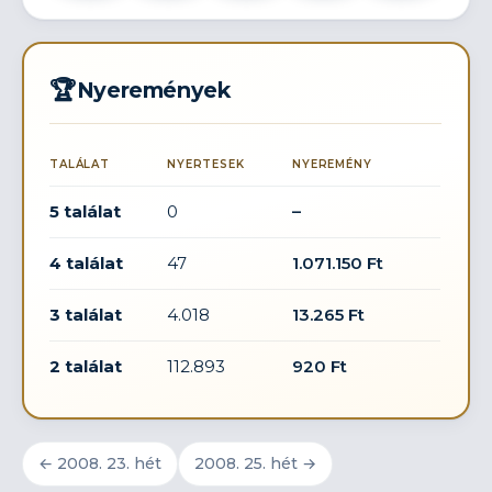
🏆
Nyeremények
TALÁLAT
NYERTESEK
NYEREMÉNY
5 találat
0
–
4 találat
47
1.071.150 Ft
3 találat
4.018
13.265 Ft
2 találat
112.893
920 Ft
← 2008. 23. hét
2008. 25. hét →