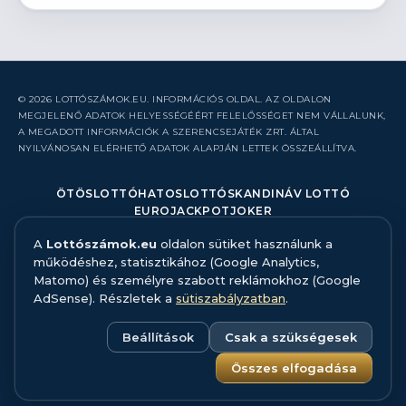
© 2026 LOTTÓSZÁMOK.EU. INFORMÁCIÓS OLDAL. AZ OLDALON
MEGJELENŐ ADATOK HELYESSÉGÉÉRT FELELŐSSÉGET NEM VÁLLALUNK,
A MEGADOTT INFORMÁCIÓK A SZERENCSEJÁTÉK ZRT. ÁLTAL
NYILVÁNOSAN ELÉRHETŐ ADATOK ALAPJÁN LETTEK ÖSSZEÁLLÍTVA.
ÖTÖSLOTTÓ
HATOSLOTTÓ
SKANDINÁV LOTTÓ
EUROJACKPOT
JOKER
A
Lottószámok.eu
oldalon sütiket használunk a
RÓLUNK
működéshez, statisztikához (Google Analytics,
KAPCSOLAT
Matomo) és személyre szabott reklámokhoz (Google
HIBABEJELENTÉS
AdSense). Részletek a
sütiszabályzatban
.
ADATFORRÁS ÉS MÓDSZERTAN
FELELŐS JÁTÉK
ADATKEZELÉS
Beállítások
Csak a szükségesek
SÜTISZABÁLYZAT
SÜTI BEÁLLÍTÁSOK
Összes elfogadása