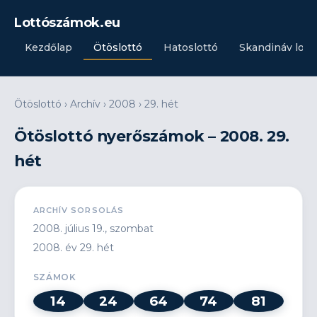
Lottószámok.eu
Kezdőlap
Ötöslottó
Hatoslottó
Skandináv lott
Ötöslottó
›
Archív
›
2008
›
29. hét
Ötöslottó nyerőszámok – 2008. 29.
hét
ARCHÍV SORSOLÁS
2008. július 19., szombat
2008. év 29. hét
SZÁMOK
14
24
64
74
81