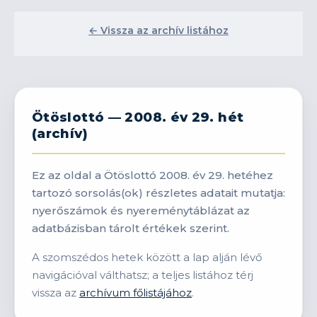
← Vissza az archív listához
Ötöslottó — 2008. év 29. hét
(archív)
Ez az oldal a Ötöslottó 2008. év 29. hetéhez
tartozó sorsolás(ok) részletes adatait mutatja:
nyerőszámok és nyereménytáblázat az
adatbázisban tárolt értékek szerint.
A szomszédos hetek között a lap alján lévő
navigációval válthatsz; a teljes listához térj
vissza az
archívum főlistájához
.