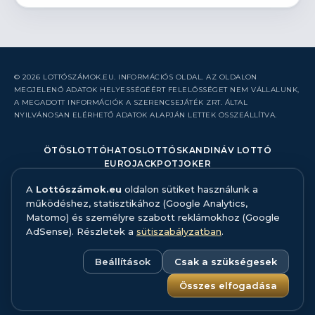
© 2026 LOTTÓSZÁMOK.EU. INFORMÁCIÓS OLDAL. AZ OLDALON
MEGJELENŐ ADATOK HELYESSÉGÉÉRT FELELŐSSÉGET NEM VÁLLALUNK,
A MEGADOTT INFORMÁCIÓK A SZERENCSEJÁTÉK ZRT. ÁLTAL
NYILVÁNOSAN ELÉRHETŐ ADATOK ALAPJÁN LETTEK ÖSSZEÁLLÍTVA.
ÖTÖSLOTTÓ
HATOSLOTTÓ
SKANDINÁV LOTTÓ
EUROJACKPOT
JOKER
A
Lottószámok.eu
oldalon sütiket használunk a
RÓLUNK
működéshez, statisztikához (Google Analytics,
KAPCSOLAT
Matomo) és személyre szabott reklámokhoz (Google
HIBABEJELENTÉS
AdSense). Részletek a
sütiszabályzatban
.
ADATFORRÁS ÉS MÓDSZERTAN
FELELŐS JÁTÉK
ADATKEZELÉS
Beállítások
Csak a szükségesek
SÜTISZABÁLYZAT
SÜTI BEÁLLÍTÁSOK
Összes elfogadása