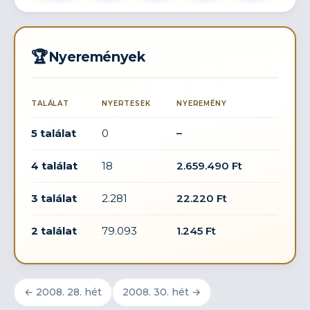
🏆
Nyeremények
TALÁLAT
NYERTESEK
NYEREMÉNY
5 találat
0
–
4 találat
18
2.659.490 Ft
3 találat
2.281
22.220 Ft
2 találat
79.093
1.245 Ft
← 2008. 28. hét
2008. 30. hét →