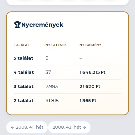
🏆
Nyeremények
TALÁLAT
NYERTESEK
NYEREMÉNY
5 találat
0
–
4 találat
37
1.646.215 Ft
3 találat
2.983
21.620 Ft
2 találat
91.815
1.365 Ft
← 2008. 41. hét
2008. 43. hét →