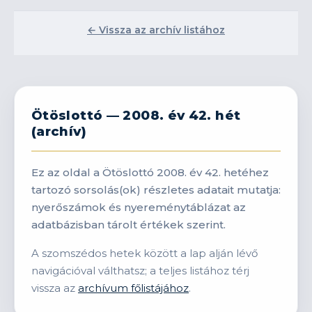
← Vissza az archív listához
Ötöslottó — 2008. év 42. hét
(archív)
Ez az oldal a Ötöslottó 2008. év 42. hetéhez
tartozó sorsolás(ok) részletes adatait mutatja:
nyerőszámok és nyereménytáblázat az
adatbázisban tárolt értékek szerint.
A szomszédos hetek között a lap alján lévő
navigációval válthatsz; a teljes listához térj
vissza az
archívum főlistájához
.