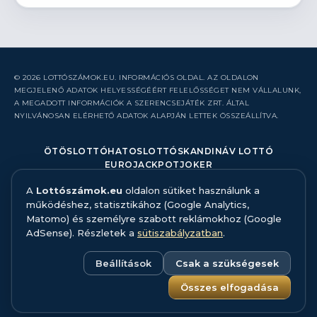
© 2026 LOTTÓSZÁMOK.EU. INFORMÁCIÓS OLDAL. AZ OLDALON
MEGJELENŐ ADATOK HELYESSÉGÉÉRT FELELŐSSÉGET NEM VÁLLALUNK,
A MEGADOTT INFORMÁCIÓK A SZERENCSEJÁTÉK ZRT. ÁLTAL
NYILVÁNOSAN ELÉRHETŐ ADATOK ALAPJÁN LETTEK ÖSSZEÁLLÍTVA.
ÖTÖSLOTTÓ
HATOSLOTTÓ
SKANDINÁV LOTTÓ
EUROJACKPOT
JOKER
A
Lottószámok.eu
oldalon sütiket használunk a
RÓLUNK
működéshez, statisztikához (Google Analytics,
KAPCSOLAT
Matomo) és személyre szabott reklámokhoz (Google
HIBABEJELENTÉS
AdSense). Részletek a
sütiszabályzatban
.
ADATFORRÁS ÉS MÓDSZERTAN
FELELŐS JÁTÉK
ADATKEZELÉS
Beállítások
Csak a szükségesek
SÜTISZABÁLYZAT
SÜTI BEÁLLÍTÁSOK
Összes elfogadása