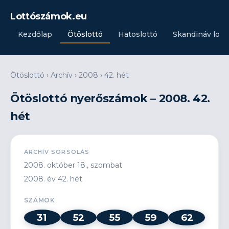
Lottószámok.eu
Kezdőlap
Ötöslottó
Hatoslottó
Skandináv lott
Ötöslottó
›
Archív
›
2008
›
42. hét
Ötöslottó nyerőszámok – 2008. 42.
hét
ARCHÍV SORSOLÁS
2008. október 18., szombat
2008. év 42. hét
SZÁMOK
31
52
55
59
62