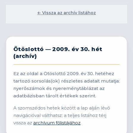
← Vissza az archív listához
Ötöslottó — 2009. év 30. hét
(archív)
Ez az oldal a Ötöslottó 2009. év 30. hetéhez
tartozó sorsolás(ok) részletes adatait mutatja:
nyerőszámok és nyereménytáblázat az
adatbázisban tárolt értékek szerint.
A szomszédos hetek között a lap alján lévő
navigációval válthatsz; a teljes listához térj
vissza az
archívum főlistájához
.