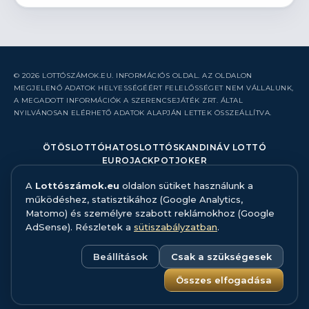
© 2026 LOTTÓSZÁMOK.EU. INFORMÁCIÓS OLDAL. AZ OLDALON
MEGJELENŐ ADATOK HELYESSÉGÉÉRT FELELŐSSÉGET NEM VÁLLALUNK,
A MEGADOTT INFORMÁCIÓK A SZERENCSEJÁTÉK ZRT. ÁLTAL
NYILVÁNOSAN ELÉRHETŐ ADATOK ALAPJÁN LETTEK ÖSSZEÁLLÍTVA.
ÖTÖSLOTTÓ
HATOSLOTTÓ
SKANDINÁV LOTTÓ
EUROJACKPOT
JOKER
A
Lottószámok.eu
oldalon sütiket használunk a
RÓLUNK
működéshez, statisztikához (Google Analytics,
KAPCSOLAT
Matomo) és személyre szabott reklámokhoz (Google
HIBABEJELENTÉS
AdSense). Részletek a
sütiszabályzatban
.
ADATFORRÁS ÉS MÓDSZERTAN
FELELŐS JÁTÉK
ADATKEZELÉS
Beállítások
Csak a szükségesek
SÜTISZABÁLYZAT
SÜTI BEÁLLÍTÁSOK
Összes elfogadása