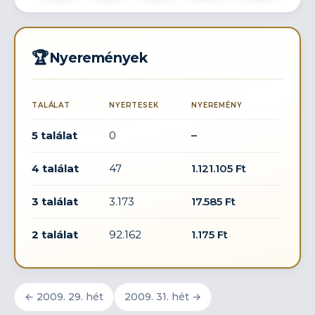
🏆
Nyeremények
TALÁLAT
NYERTESEK
NYEREMÉNY
5 találat
0
–
4 találat
47
1.121.105 Ft
3 találat
3.173
17.585 Ft
2 találat
92.162
1.175 Ft
← 2009. 29. hét
2009. 31. hét →