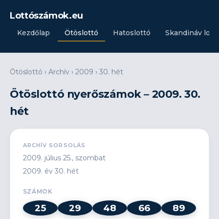
Lottószámok.eu
Kezdőlap
Ötöslottó
Hatoslottó
Skandináv lott
Ötöslottó
›
Archív
›
2009
›
30. hét
Ötöslottó nyerőszámok – 2009. 30.
hét
ARCHÍV SORSOLÁS
2009. július 25., szombat
2009. év 30. hét
SZÁMOK
25
29
48
66
89