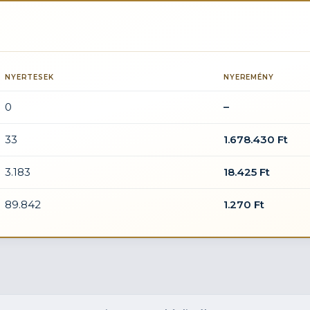
NYERTESEK
NYEREMÉNY
0
–
33
1.678.430 Ft
3.183
18.425 Ft
89.842
1.270 Ft