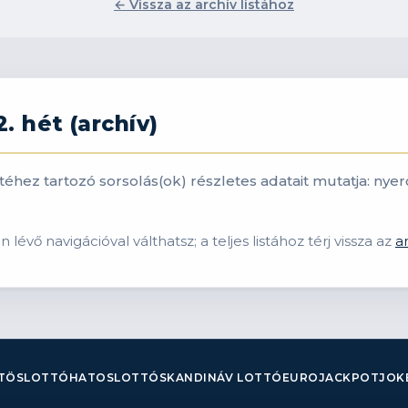
← Vissza az archív listához
. hét (archív)
 hetéhez tartozó sorsolás(ok) részletes adatait mutatja: 
lévő navigációval válthatsz; a teljes listához térj vissza az
a
TÖSLOTTÓ
HATOSLOTTÓ
SKANDINÁV LOTTÓ
EUROJACKPOT
JOK