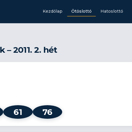
Kezdőlap
Ötöslottó
Hatoslottó
– 2011. 2. hét
61
76