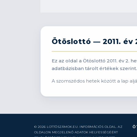
Ötöslottó — 2011. év 2
Ez az oldal a Ötöslottó 2011. év 2.
adatbázisban tárolt értékek szerint.
A szomszédos hetek között a lap alján 
Ö
© 2026 LOTTÓSZÁMOK.EU. INFORMÁCIÓS OLDAL. AZ
OLDALON MEGJELENŐ ADATOK HELYESSÉGÉÉRT