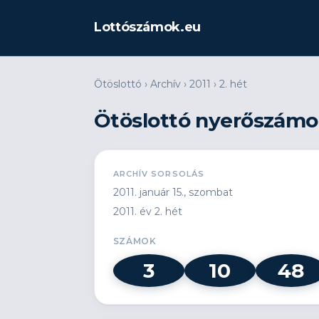
Lottószámok.eu
Ötöslottó
›
Archív
›
2011
›
2. hét
Ötöslottó nyerőszámok 
ARCHÍV SORSOLÁS
2011. január 15., szombat
2011. év 2. hét
SZÁMOK
3
10
48