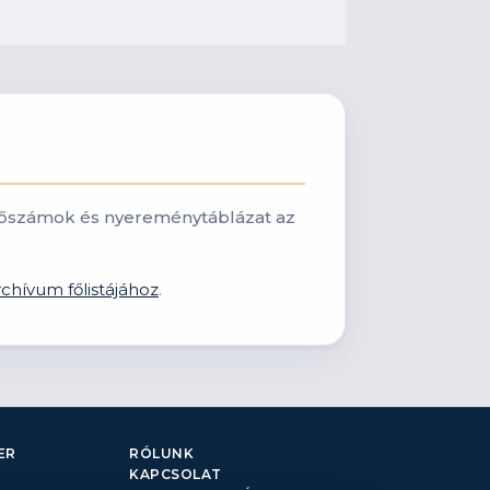
nyerőszámok és nyereménytáblázat az
rchívum főlistájához
.
ER
RÓLUNK
KAPCSOLAT