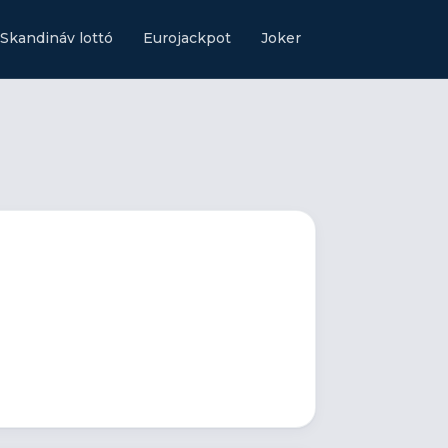
Skandináv lottó
Eurojackpot
Joker