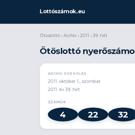
Lottószámok.eu
Ötöslottó
›
Archív
›
2011
›
39. hét
Ötöslottó nyerőszámok 
ARCHÍV SORSOLÁS
2011. október 1., szombat
2011. év 39. hét
SZÁMOK
4
22
32