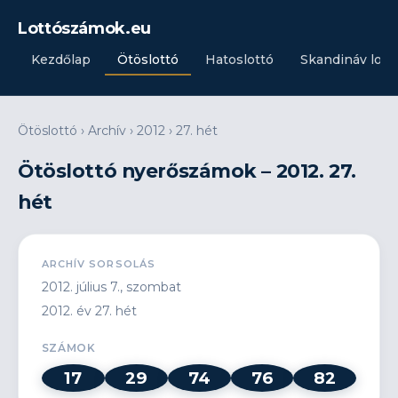
Lottószámok.eu
Kezdőlap
Ötöslottó
Hatoslottó
Skandináv lott
Ötöslottó
›
Archív
›
2012
›
27. hét
Ötöslottó nyerőszámok – 2012. 27.
hét
ARCHÍV SORSOLÁS
2012. július 7., szombat
2012. év 27. hét
SZÁMOK
17
29
74
76
82