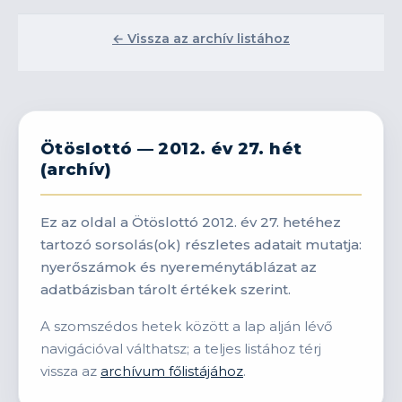
← Vissza az archív listához
Ötöslottó — 2012. év 27. hét
(archív)
Ez az oldal a Ötöslottó 2012. év 27. hetéhez
tartozó sorsolás(ok) részletes adatait mutatja:
nyerőszámok és nyereménytáblázat az
adatbázisban tárolt értékek szerint.
A szomszédos hetek között a lap alján lévő
navigációval válthatsz; a teljes listához térj
vissza az
archívum főlistájához
.