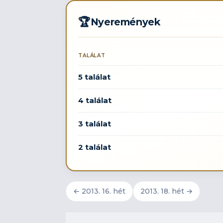
🏆
Nyeremények
TALÁLAT
5 találat
4 találat
3 találat
2 találat
← 2013. 16. hét
2013. 18. hét →