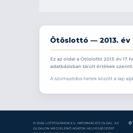
Ötöslottó — 2013. év 1
Ez az oldal a Ötöslottó 2013. év 17
adatbázisban tárolt értékek szerint.
A szomszédos hetek között a lap alján 
Ö
© 2026 LOTTÓSZÁMOK.EU. INFORMÁCIÓS OLDAL. AZ
OLDALON MEGJELENŐ ADATOK HELYESSÉGÉÉRT