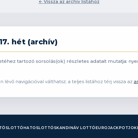
← Vissza az archív listához
7. hét (archív)
. hetéhez tartozó sorsolás(ok) részletes adatait mutatja:
lévő navigációval válthatsz; a teljes listához térj vissza az
a
TÖSLOTTÓ
HATOSLOTTÓ
SKANDINÁV LOTTÓ
EUROJACKPOT
JOK