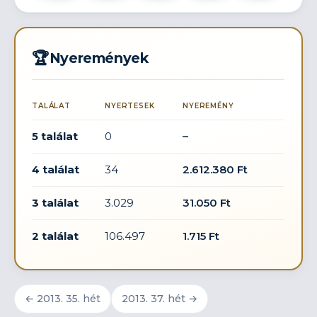
🏆
Nyeremények
TALÁLAT
NYERTESEK
NYEREMÉNY
5 találat
0
–
4 találat
34
2.612.380 Ft
3 találat
3.029
31.050 Ft
2 találat
106.497
1.715 Ft
← 2013. 35. hét
2013. 37. hét →