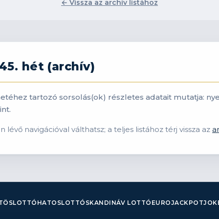
← Vissza az archív listához
45. hét (archív)
. hetéhez tartozó sorsolás(ok) részletes adatait mutatja:
nt.
lévő navigációval válthatsz; a teljes listához térj vissza az
a
TÖSLOTTÓ
HATOSLOTTÓ
SKANDINÁV LOTTÓ
EUROJACKPOT
JOK