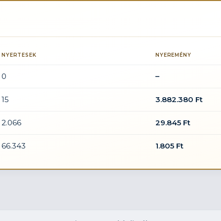
NYERTESEK
NYEREMÉNY
0
–
15
3.882.380 Ft
2.066
29.845 Ft
66.343
1.805 Ft