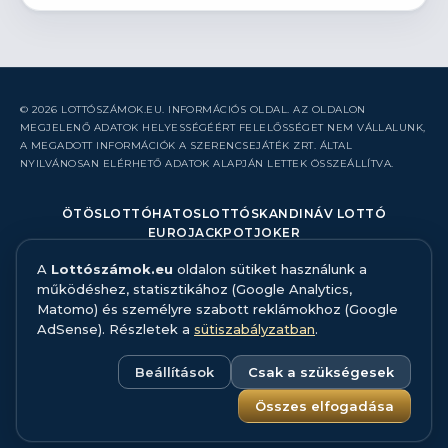
© 2026 LOTTÓSZÁMOK.EU. INFORMÁCIÓS OLDAL. AZ OLDALON
MEGJELENŐ ADATOK HELYESSÉGÉÉRT FELELŐSSÉGET NEM VÁLLALUNK,
A MEGADOTT INFORMÁCIÓK A SZERENCSEJÁTÉK ZRT. ÁLTAL
NYILVÁNOSAN ELÉRHETŐ ADATOK ALAPJÁN LETTEK ÖSSZEÁLLÍTVA.
ÖTÖSLOTTÓ
HATOSLOTTÓ
SKANDINÁV LOTTÓ
EUROJACKPOT
JOKER
A
Lottószámok.eu
oldalon sütiket használunk a
RÓLUNK
működéshez, statisztikához (Google Analytics,
KAPCSOLAT
Matomo) és személyre szabott reklámokhoz (Google
HIBABEJELENTÉS
AdSense). Részletek a
sütiszabályzatban
.
ADATFORRÁS ÉS MÓDSZERTAN
FELELŐS JÁTÉK
ADATKEZELÉS
Beállítások
Csak a szükségesek
SÜTISZABÁLYZAT
SÜTI BEÁLLÍTÁSOK
Összes elfogadása