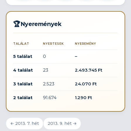
🏆
Nyeremények
TALÁLAT
NYERTESEK
NYEREMÉNY
5 találat
0
–
4 találat
23
2.493.745 Ft
3 találat
2.523
24.070 Ft
2 találat
91.674
1.290 Ft
← 2013. 7. hét
2013. 9. hét →