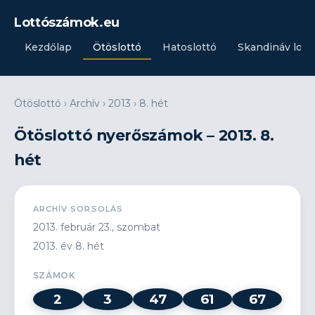
Lottószámok.eu
Kezdőlap
Ötöslottó
Hatoslottó
Skandináv lott
Ötöslottó
›
Archív
›
2013
›
8. hét
Ötöslottó nyerőszámok – 2013. 8.
hét
ARCHÍV SORSOLÁS
2013. február 23., szombat
2013. év 8. hét
SZÁMOK
2
3
47
61
67