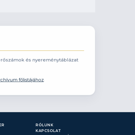
 nyerőszámok és nyereménytáblázat
rchívum főlistájához
.
ER
RÓLUNK
KAPCSOLAT