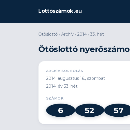
Lottószámok.eu
Ötöslottó
›
Archív
›
2014
›
33. hét
Ötöslottó nyerőszámok
ARCHÍV SORSOLÁS
2014. augusztus 16., szombat
2014. év 33. hét
SZÁMOK
6
52
57