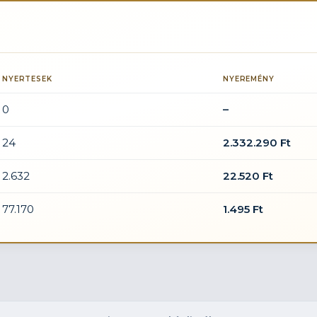
NYERTESEK
NYEREMÉNY
0
–
24
2.332.290 Ft
2.632
22.520 Ft
77.170
1.495 Ft