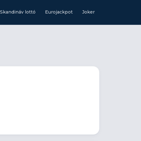
Skandináv lottó
Eurojackpot
Joker