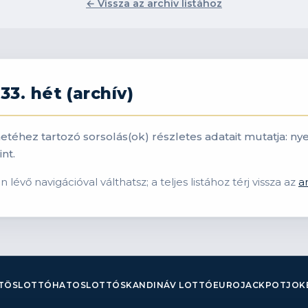
← Vissza az archív listához
33. hét (archív)
. hetéhez tartozó sorsolás(ok) részletes adatait mutatja:
nt.
lévő navigációval válthatsz; a teljes listához térj vissza az
a
TÖSLOTTÓ
HATOSLOTTÓ
SKANDINÁV LOTTÓ
EUROJACKPOT
JOK