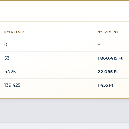
NYERTESEK
NYEREMÉNY
0
–
53
1.860.415 Ft
4.725
22.095 Ft
139.425
1.455 Ft