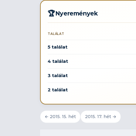
🏆
Nyeremények
TALÁLAT
5 találat
4 találat
3 találat
2 találat
← 2015. 15. hét
2015. 17. hét →