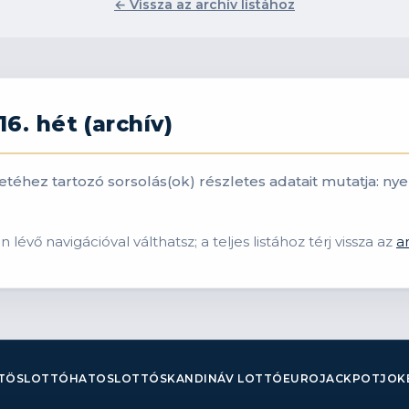
← Vissza az archív listához
6. hét (archív)
. hetéhez tartozó sorsolás(ok) részletes adatait mutatja:
lévő navigációval válthatsz; a teljes listához térj vissza az
a
TÖSLOTTÓ
HATOSLOTTÓ
SKANDINÁV LOTTÓ
EUROJACKPOT
JOK