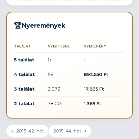
🏆
Nyeremények
TALÁLAT
NYERTESEK
NYEREMÉNY
5 találat
0
–
4 találat
58
892.550 Ft
3 találat
3.073
17.835 Ft
2 találat
78.001
1.365 Ft
← 2015. 42. hét
2015. 44. hét →