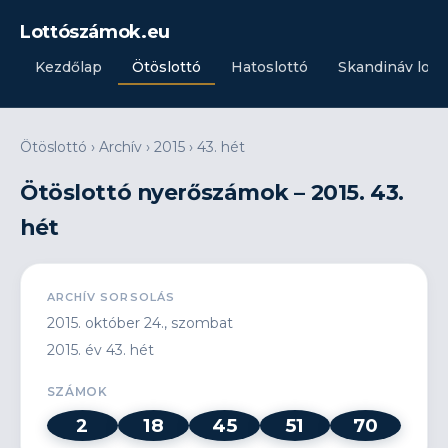
Lottószámok.eu
Kezdőlap
Ötöslottó
Hatoslottó
Skandináv lott
Ötöslottó
›
Archív
›
2015
›
43. hét
Ötöslottó nyerőszámok – 2015. 43.
hét
ARCHÍV SORSOLÁS
2015. október 24., szombat
2015. év 43. hét
SZÁMOK
2
18
45
51
70