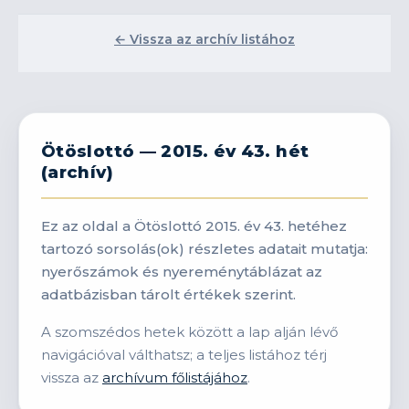
← Vissza az archív listához
Ötöslottó — 2015. év 43. hét
(archív)
Ez az oldal a Ötöslottó 2015. év 43. hetéhez
tartozó sorsolás(ok) részletes adatait mutatja:
nyerőszámok és nyereménytáblázat az
adatbázisban tárolt értékek szerint.
A szomszédos hetek között a lap alján lévő
navigációval válthatsz; a teljes listához térj
vissza az
archívum főlistájához
.