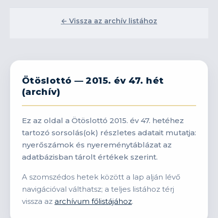
← Vissza az archív listához
Ötöslottó — 2015. év 47. hét
(archív)
Ez az oldal a Ötöslottó 2015. év 47. hetéhez
tartozó sorsolás(ok) részletes adatait mutatja:
nyerőszámok és nyereménytáblázat az
adatbázisban tárolt értékek szerint.
A szomszédos hetek között a lap alján lévő
navigációval válthatsz; a teljes listához térj
vissza az
archívum főlistájához
.