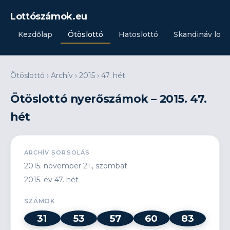
Lottószámok.eu
Kezdőlap
Ötöslottó
Hatoslottó
Skandináv lott
Ötöslottó
›
Archív
›
2015
›
47. hét
Ötöslottó nyerőszámok – 2015. 47.
hét
ARCHÍV SORSOLÁS
2015. november 21., szombat
2015. év 47. hét
SZÁMOK
31
53
57
60
83