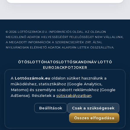
© 2026 LOTTÓSZÁMOK.EU. INFORMÁCIÓS OLDAL. AZ OLDALON
MEGJELENŐ ADATOK HELYESSÉGÉÉRT FELELŐSSÉGET NEM VÁLLALUNK,
A MEGADOTT INFORMÁCIÓK A SZERENCSEJÁTÉK ZRT. ÁLTAL
NYILVÁNOSAN ELÉRHETŐ ADATOK ALAPJÁN LETTEK ÖSSZEÁLLÍTVA.
ÖTÖSLOTTÓ
HATOSLOTTÓ
SKANDINÁV LOTTÓ
EUROJACKPOT
JOKER
A
Lottószámok.eu
oldalon sütiket használunk a
RÓLUNK
működéshez, statisztikához (Google Analytics,
KAPCSOLAT
Matomo) és személyre szabott reklámokhoz (Google
HIBABEJELENTÉS
AdSense). Részletek a
sütiszabályzatban
.
ADATFORRÁS ÉS MÓDSZERTAN
FELELŐS JÁTÉK
ADATKEZELÉS
Beállítások
Csak a szükségesek
SÜTISZABÁLYZAT
SÜTI BEÁLLÍTÁSOK
Összes elfogadása