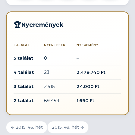
🏆
Nyeremények
TALÁLAT
NYERTESEK
NYEREMÉNY
5 találat
0
–
4 találat
23
2.478.740 Ft
3 találat
2.515
24.000 Ft
2 találat
69.459
1.690 Ft
← 2015. 46. hét
2015. 48. hét →