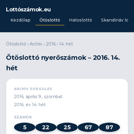
Lottószámok.eu
Kezdőlap
Ötöslottó
Hatoslottó
Skandináv lott
Ötöslottó
›
Archív
›
2016
›
14. hét
Ötöslottó nyerőszámok – 2016. 14.
hét
ARCHÍV SORSOLÁS
2016. április 9., szombat
2016. év 14. hét
SZÁMOK
5
22
25
67
87