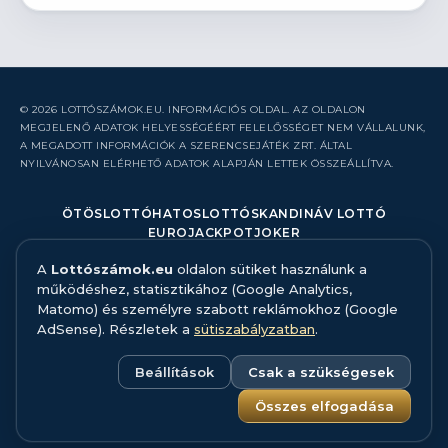
© 2026 LOTTÓSZÁMOK.EU. INFORMÁCIÓS OLDAL. AZ OLDALON
MEGJELENŐ ADATOK HELYESSÉGÉÉRT FELELŐSSÉGET NEM VÁLLALUNK,
A MEGADOTT INFORMÁCIÓK A SZERENCSEJÁTÉK ZRT. ÁLTAL
NYILVÁNOSAN ELÉRHETŐ ADATOK ALAPJÁN LETTEK ÖSSZEÁLLÍTVA.
ÖTÖSLOTTÓ
HATOSLOTTÓ
SKANDINÁV LOTTÓ
EUROJACKPOT
JOKER
A
Lottószámok.eu
oldalon sütiket használunk a
RÓLUNK
működéshez, statisztikához (Google Analytics,
KAPCSOLAT
Matomo) és személyre szabott reklámokhoz (Google
HIBABEJELENTÉS
AdSense). Részletek a
sütiszabályzatban
.
ADATFORRÁS ÉS MÓDSZERTAN
FELELŐS JÁTÉK
ADATKEZELÉS
Beállítások
Csak a szükségesek
SÜTISZABÁLYZAT
SÜTI BEÁLLÍTÁSOK
Összes elfogadása