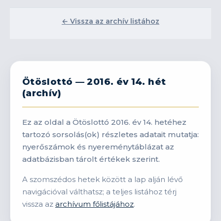
← Vissza az archív listához
Ötöslottó — 2016. év 14. hét
(archív)
Ez az oldal a Ötöslottó 2016. év 14. hetéhez
tartozó sorsolás(ok) részletes adatait mutatja:
nyerőszámok és nyereménytáblázat az
adatbázisban tárolt értékek szerint.
A szomszédos hetek között a lap alján lévő
navigációval válthatsz; a teljes listához térj
vissza az
archívum főlistájához
.