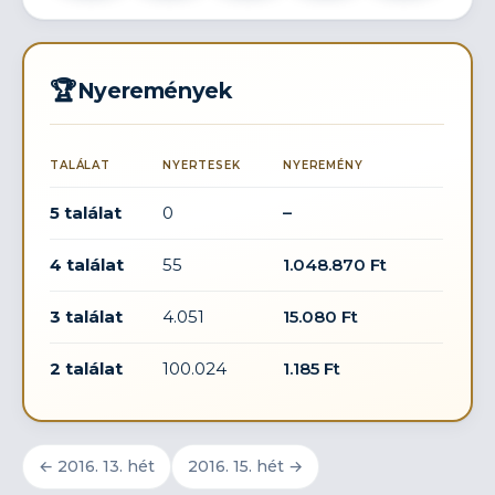
🏆
Nyeremények
TALÁLAT
NYERTESEK
NYEREMÉNY
5 találat
0
–
4 találat
55
1.048.870 Ft
3 találat
4.051
15.080 Ft
2 találat
100.024
1.185 Ft
← 2016. 13. hét
2016. 15. hét →