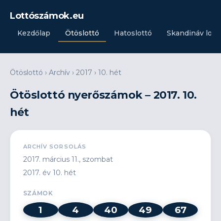
Lottószámok.eu
Kezdőlap
Ötöslottó
Hatoslottó
Skandináv lott
Ötöslottó
›
Archív
›
2017
›
10. hét
Ötöslottó nyerőszámok – 2017. 10.
hét
ARCHÍV SORSOLÁS
2017. március 11., szombat
2017. év 10. hét
SZÁMOK
1
4
40
49
67