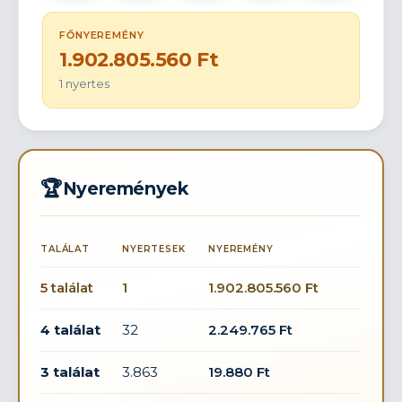
FŐNYEREMÉNY
1.902.805.560 Ft
1 nyertes
🏆
Nyeremények
TALÁLAT
NYERTESEK
NYEREMÉNY
5 találat
1
1.902.805.560 Ft
4 találat
32
2.249.765 Ft
3 találat
3.863
19.880 Ft