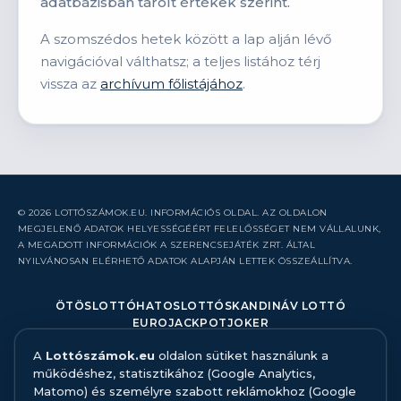
adatbázisban tárolt értékek szerint.
A szomszédos hetek között a lap alján lévő
navigációval válthatsz; a teljes listához térj
vissza az
archívum főlistájához
.
© 2026 LOTTÓSZÁMOK.EU. INFORMÁCIÓS OLDAL. AZ OLDALON
MEGJELENŐ ADATOK HELYESSÉGÉÉRT FELELŐSSÉGET NEM VÁLLALUNK,
A MEGADOTT INFORMÁCIÓK A SZERENCSEJÁTÉK ZRT. ÁLTAL
NYILVÁNOSAN ELÉRHETŐ ADATOK ALAPJÁN LETTEK ÖSSZEÁLLÍTVA.
ÖTÖSLOTTÓ
HATOSLOTTÓ
SKANDINÁV LOTTÓ
EUROJACKPOT
JOKER
A
Lottószámok.eu
oldalon sütiket használunk a
RÓLUNK
működéshez, statisztikához (Google Analytics,
KAPCSOLAT
Matomo) és személyre szabott reklámokhoz (Google
HIBABEJELENTÉS