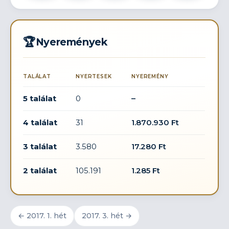
🏆
Nyeremények
TALÁLAT
NYERTESEK
NYEREMÉNY
5 találat
0
–
4 találat
31
1.870.930 Ft
3 találat
3.580
17.280 Ft
2 találat
105.191
1.285 Ft
← 2017. 1. hét
2017. 3. hét →