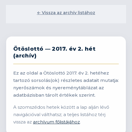
← Vissza az archív listához
Ötöslottó — 2017. év 2. hét
(archív)
Ez az oldal a Ötöslottó 2017. év 2. hetéhez
tartozó sorsolás(ok) részletes adatait mutatja:
nyerőszámok és nyereménytáblázat az
adatbázisban tárolt értékek szerint.
A szomszédos hetek között a lap alján lévő
navigációval válthatsz; a teljes listához térj
vissza az
archívum főlistájához
.