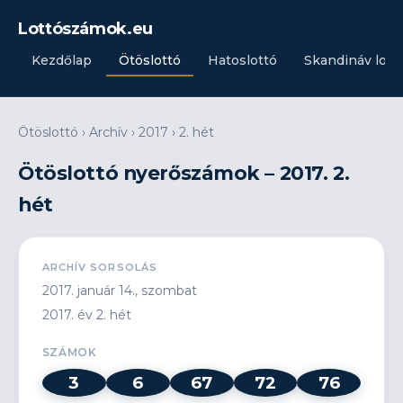
Lottószámok.eu
Kezdőlap
Ötöslottó
Hatoslottó
Skandináv lott
Ötöslottó
›
Archív
›
2017
›
2. hét
Ötöslottó nyerőszámok – 2017. 2.
hét
ARCHÍV SORSOLÁS
2017. január 14., szombat
2017. év 2. hét
SZÁMOK
3
6
67
72
76