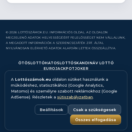
© 2026 LOTTÓSZÁMOK.EU. INFORMÁCIÓS OLDAL. AZ OLDALON
MEGJELENŐ ADATOK HELYESSÉGÉÉRT FELELŐSSÉGET NEM VÁLLALUNK,
A MEGADOTT INFORMÁCIÓK A SZERENCSEJÁTÉK ZRT. ÁLTAL
NYILVÁNOSAN ELÉRHETŐ ADATOK ALAPJÁN LETTEK ÖSSZEÁLLÍTVA.
ÖTÖSLOTTÓ
HATOSLOTTÓ
SKANDINÁV LOTTÓ
EUROJACKPOT
JOKER
A
Lottószámok.eu
oldalon sütiket használunk a
RÓLUNK
működéshez, statisztikához (Google Analytics,
KAPCSOLAT
Matomo) és személyre szabott reklámokhoz (Google
HIBABEJELENTÉS
AdSense). Részletek a
sütiszabályzatban
.
ADATFORRÁS ÉS MÓDSZERTAN
FELELŐS JÁTÉK
ADATKEZELÉS
Beállítások
Csak a szükségesek
SÜTISZABÁLYZAT
SÜTI BEÁLLÍTÁSOK
Összes elfogadása