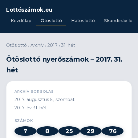
Lottószámok.eu
Kezdőlap
Ötöslottó
Hatoslottó
Skandináv lott
Ötöslottó
›
Archív
›
2017
›
31. hét
Ötöslottó nyerőszámok – 2017. 31.
hét
ARCHÍV SORSOLÁS
2017. augusztus 5., szombat
2017. év 31. hét
SZÁMOK
7
8
25
29
76