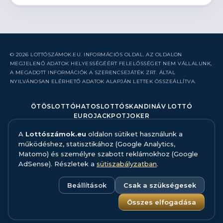
© 2026 LOTTÓSZÁMOK.EU. INFORMÁCIÓS OLDAL. AZ OLDALON
MEGJELENŐ ADATOK HELYESSÉGÉÉRT FELELŐSSÉGET NEM VÁLLALUNK,
A MEGADOTT INFORMÁCIÓK A SZERENCSEJÁTÉK ZRT. ÁLTAL
NYILVÁNOSAN ELÉRHETŐ ADATOK ALAPJÁN LETTEK ÖSSZEÁLLÍTVA.
ÖTÖSLOTTÓ
HATOSLOTTÓ
SKANDINÁV LOTTÓ
EUROJACKPOT
JOKER
A
Lottószámok.eu
oldalon sütiket használunk a
RÓLUNK
működéshez, statisztikához (Google Analytics,
KAPCSOLAT
Matomo) és személyre szabott reklámokhoz (Google
HIBABEJELENTÉS
AdSense). Részletek a
sütiszabályzatban
.
ADATFORRÁS ÉS MÓDSZERTAN
FELELŐS JÁTÉK
ADATKEZELÉS
Beállítások
Csak a szükségesek
SÜTISZABÁLYZAT
SÜTI BEÁLLÍTÁSOK
Összes elfogadása