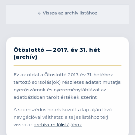
← Vissza az archív listához
Ötöslottó — 2017. év 31. hét
(archív)
Ez az oldal a Ötöslottó 2017. év 31. hetéhez
tartozó sorsolás(ok) részletes adatait mutatja:
nyerőszámok és nyereménytáblázat az
adatbázisban tárolt értékek szerint.
A szomszédos hetek között a lap alján lévő
navigációval válthatsz; a teljes listához térj
vissza az
archívum főlistájához
.