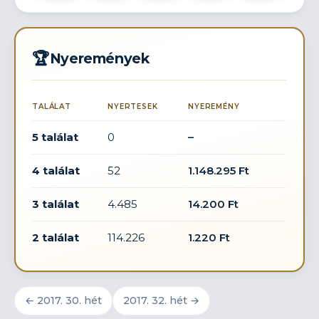
🏆
Nyeremények
TALÁLAT
NYERTESEK
NYEREMÉNY
5 találat
0
–
4 találat
52
1.148.295 Ft
3 találat
4.485
14.200 Ft
2 találat
114.226
1.220 Ft
← 2017. 30. hét
2017. 32. hét →