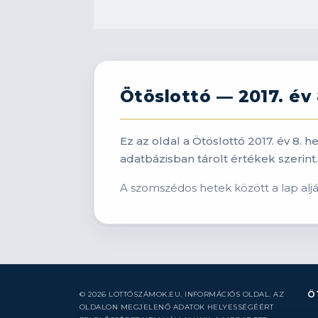
Ötöslottó — 2017. év 
Ez az oldal a Ötöslottó 2017. év 8.
adatbázisban tárolt értékek szerint.
A szomszédos hetek között a lap alján 
Ö
© 2026 LOTTÓSZÁMOK.EU. INFORMÁCIÓS OLDAL. AZ
OLDALON MEGJELENŐ ADATOK HELYESSÉGÉÉRT