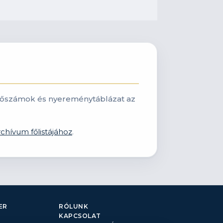
nyerőszámok és nyereménytáblázat az
rchívum főlistájához
.
ER
RÓLUNK
KAPCSOLAT