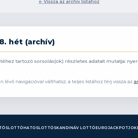
← Vissza az archív listához
8. hét (archív)
 hetéhez tartozó sorsolás(ok) részletes adatait mutatja: 
lévő navigációval válthatsz; a teljes listához térj vissza az
a
TÖSLOTTÓ
HATOSLOTTÓ
SKANDINÁV LOTTÓ
EUROJACKPOT
JOK