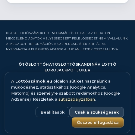
© 2026 LOTTÓSZÁMOK.EU. INFORMÁCIÓS OLDAL. AZ OLDALON
MEGJELENŐ ADATOK HELYESSÉGÉÉRT FELELŐSSÉGET NEM VÁLLALUNK,
A MEGADOTT INFORMÁCIÓK A SZERENCSEJÁTÉK ZRT. ÁLTAL
NYILVÁNOSAN ELÉRHETŐ ADATOK ALAPJÁN LETTEK ÖSSZEÁLLÍTVA.
ÖTÖSLOTTÓ
HATOSLOTTÓ
SKANDINÁV LOTTÓ
EUROJACKPOT
JOKER
A
Lottószámok.eu
oldalon sütiket használunk a
RÓLUNK
működéshez, statisztikához (Google Analytics,
KAPCSOLAT
Matomo) és személyre szabott reklámokhoz (Google
HIBABEJELENTÉS
AdSense). Részletek a
sütiszabályzatban
.
ADATFORRÁS ÉS MÓDSZERTAN
FELELŐS JÁTÉK
ADATKEZELÉS
Beállítások
Csak a szükségesek
SÜTISZABÁLYZAT
SÜTI BEÁLLÍTÁSOK
Összes elfogadása