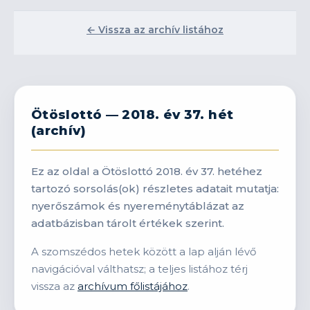
← Vissza az archív listához
Ötöslottó — 2018. év 37. hét
(archív)
Ez az oldal a Ötöslottó 2018. év 37. hetéhez
tartozó sorsolás(ok) részletes adatait mutatja:
nyerőszámok és nyereménytáblázat az
adatbázisban tárolt értékek szerint.
A szomszédos hetek között a lap alján lévő
navigációval válthatsz; a teljes listához térj
vissza az
archívum főlistájához
.