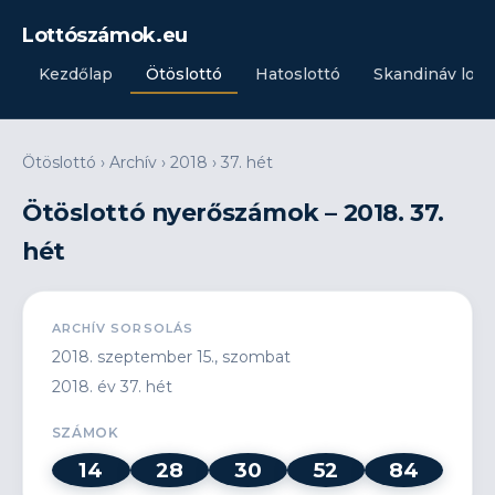
Lottószámok.eu
Kezdőlap
Ötöslottó
Hatoslottó
Skandináv lott
Ötöslottó
›
Archív
›
2018
›
37. hét
Ötöslottó nyerőszámok – 2018. 37.
hét
ARCHÍV SORSOLÁS
2018. szeptember 15., szombat
2018. év 37. hét
SZÁMOK
14
28
30
52
84