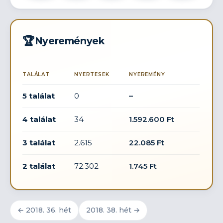
🏆
Nyeremények
TALÁLAT
NYERTESEK
NYEREMÉNY
5 találat
0
–
4 találat
34
1.592.600 Ft
3 találat
2.615
22.085 Ft
2 találat
72.302
1.745 Ft
← 2018. 36. hét
2018. 38. hét →