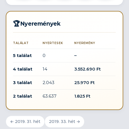
🏆
Nyeremények
TALÁLAT
NYERTESEK
NYEREMÉNY
5 találat
0
–
4 találat
14
3.552.690 Ft
3 találat
2.043
25.970 Ft
2 találat
63.637
1.825 Ft
← 2019. 31. hét
2019. 33. hét →