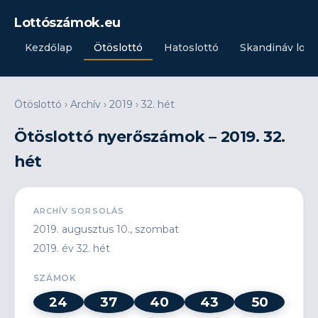
Lottószámok.eu
Kezdőlap
Ötöslottó
Hatoslottó
Skandináv lott
Ötöslottó
›
Archív
›
2019
›
32. hét
Ötöslottó nyerőszámok – 2019. 32.
hét
ARCHÍV SORSOLÁS
2019. augusztus 10., szombat
2019. év 32. hét
SZÁMOK
24
37
40
43
50