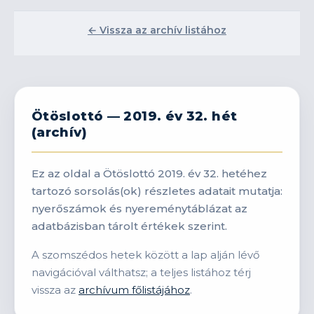
← Vissza az archív listához
Ötöslottó — 2019. év 32. hét
(archív)
Ez az oldal a Ötöslottó 2019. év 32. hetéhez
tartozó sorsolás(ok) részletes adatait mutatja:
nyerőszámok és nyereménytáblázat az
adatbázisban tárolt értékek szerint.
A szomszédos hetek között a lap alján lévő
navigációval válthatsz; a teljes listához térj
vissza az
archívum főlistájához
.