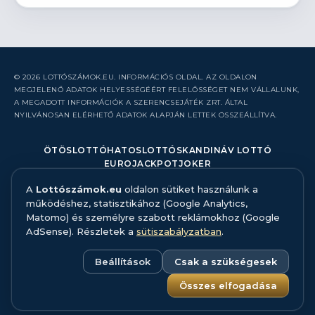
© 2026 LOTTÓSZÁMOK.EU. INFORMÁCIÓS OLDAL. AZ OLDALON
MEGJELENŐ ADATOK HELYESSÉGÉÉRT FELELŐSSÉGET NEM VÁLLALUNK,
A MEGADOTT INFORMÁCIÓK A SZERENCSEJÁTÉK ZRT. ÁLTAL
NYILVÁNOSAN ELÉRHETŐ ADATOK ALAPJÁN LETTEK ÖSSZEÁLLÍTVA.
ÖTÖSLOTTÓ
HATOSLOTTÓ
SKANDINÁV LOTTÓ
EUROJACKPOT
JOKER
A
Lottószámok.eu
oldalon sütiket használunk a
RÓLUNK
működéshez, statisztikához (Google Analytics,
KAPCSOLAT
Matomo) és személyre szabott reklámokhoz (Google
HIBABEJELENTÉS
AdSense). Részletek a
sütiszabályzatban
.
ADATFORRÁS ÉS MÓDSZERTAN
FELELŐS JÁTÉK
ADATKEZELÉS
Beállítások
Csak a szükségesek
SÜTISZABÁLYZAT
SÜTI BEÁLLÍTÁSOK
Összes elfogadása