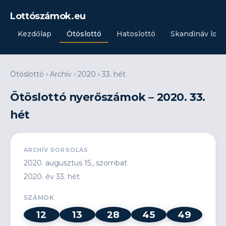
Lottószámok.eu
Kezdőlap
Ötöslottó
Hatoslottó
Skandináv lott
Ötöslottó
›
Archív
›
2020
›
33. hét
Ötöslottó nyerőszámok – 2020. 33.
hét
ARCHÍV SORSOLÁS
2020. augusztus 15., szombat
2020. év 33. hét
SZÁMOK
12
13
28
45
49