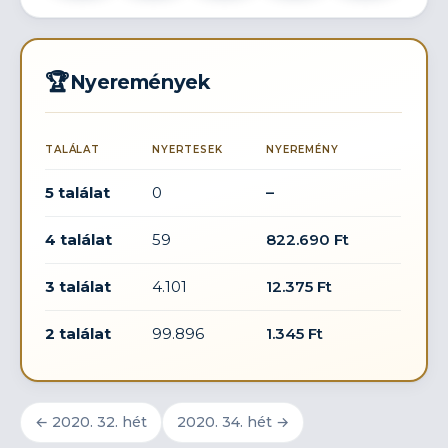
🏆
Nyeremények
TALÁLAT
NYERTESEK
NYEREMÉNY
5 találat
0
–
4 találat
59
822.690 Ft
3 találat
4.101
12.375 Ft
2 találat
99.896
1.345 Ft
← 2020. 32. hét
2020. 34. hét →