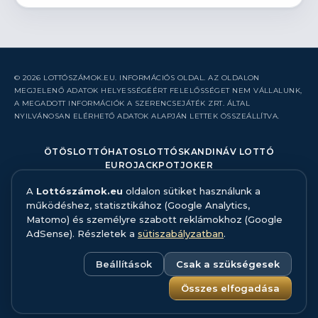
© 2026 LOTTÓSZÁMOK.EU. INFORMÁCIÓS OLDAL. AZ OLDALON
MEGJELENŐ ADATOK HELYESSÉGÉÉRT FELELŐSSÉGET NEM VÁLLALUNK,
A MEGADOTT INFORMÁCIÓK A SZERENCSEJÁTÉK ZRT. ÁLTAL
NYILVÁNOSAN ELÉRHETŐ ADATOK ALAPJÁN LETTEK ÖSSZEÁLLÍTVA.
ÖTÖSLOTTÓ
HATOSLOTTÓ
SKANDINÁV LOTTÓ
EUROJACKPOT
JOKER
A
Lottószámok.eu
oldalon sütiket használunk a
RÓLUNK
működéshez, statisztikához (Google Analytics,
KAPCSOLAT
Matomo) és személyre szabott reklámokhoz (Google
HIBABEJELENTÉS
AdSense). Részletek a
sütiszabályzatban
.
ADATFORRÁS ÉS MÓDSZERTAN
FELELŐS JÁTÉK
ADATKEZELÉS
Beállítások
Csak a szükségesek
SÜTISZABÁLYZAT
SÜTI BEÁLLÍTÁSOK
Összes elfogadása