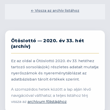
← Vissza az archív listához
Ötöslottó — 2020. év 33. hét
(archív)
Ez az oldal a Ötöslottó 2020. év 33. hetéhez
tartozó sorsolás(ok) részletes adatait mutatja:
nyerőszámok és nyereménytáblázat az
adatbázisban tárolt értékek szerint.
A szomszédos hetek között a lap alján lévő
navigációval válthatsz; a teljes listához térj
vissza az
archívum főlistájához
.