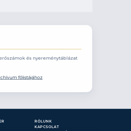
: nyerőszámok és nyereménytáblázat
rchívum főlistájához
.
ER
RÓLUNK
KAPCSOLAT