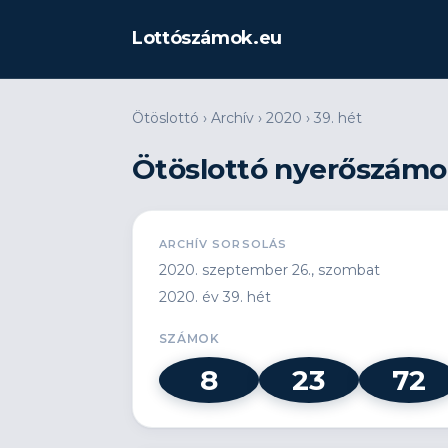
Lottószámok.eu
Ötöslottó
›
Archív
›
2020
›
39. hét
Ötöslottó nyerőszámok
ARCHÍV SORSOLÁS
2020. szeptember 26., szombat
2020. év 39. hét
SZÁMOK
8
23
72