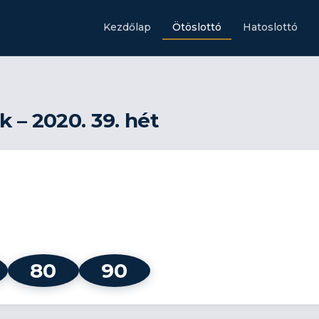
Kezdőlap
Ötöslottó
Hatoslottó
 – 2020. 39. hét
80
90