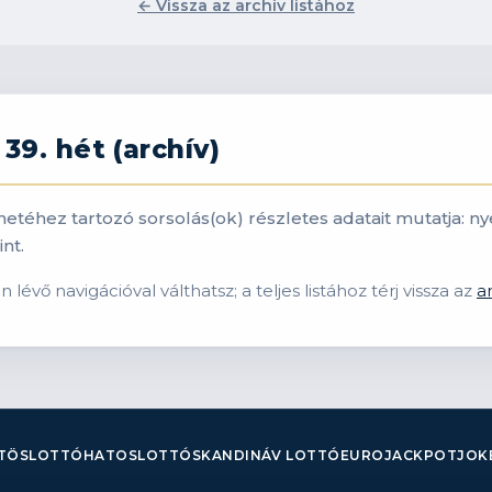
← Vissza az archív listához
39. hét (archív)
. hetéhez tartozó sorsolás(ok) részletes adatait mutatja
nt.
lévő navigációval válthatsz; a teljes listához térj vissza az
a
TÖSLOTTÓ
HATOSLOTTÓ
SKANDINÁV LOTTÓ
EUROJACKPOT
JOK