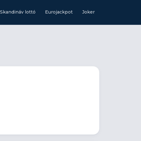
Skandináv lottó
Eurojackpot
Joker