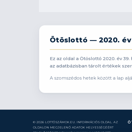
Ötöslottó — 2020. év 
Ez az oldal a Ötöslottó 2020. év 39
az adatbázisban tárolt értékek szeri
A szomszédos hetek között a lap alján 
Ö
© 2026 LOTTÓSZÁMOK.EU. INFORMÁCIÓS OLDAL. AZ
OLDALON MEGJELENŐ ADATOK HELYESSÉGÉÉRT