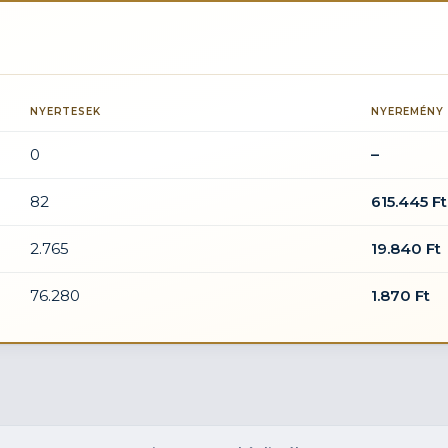
NYERTESEK
NYEREMÉNY
0
–
82
615.445 Ft
2.765
19.840 Ft
76.280
1.870 Ft