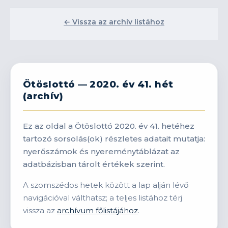
← Vissza az archív listához
Ötöslottó — 2020. év 41. hét
(archív)
Ez az oldal a Ötöslottó 2020. év 41. hetéhez
tartozó sorsolás(ok) részletes adatait mutatja:
nyerőszámok és nyereménytáblázat az
adatbázisban tárolt értékek szerint.
A szomszédos hetek között a lap alján lévő
navigációval válthatsz; a teljes listához térj
vissza az
archívum főlistájához
.