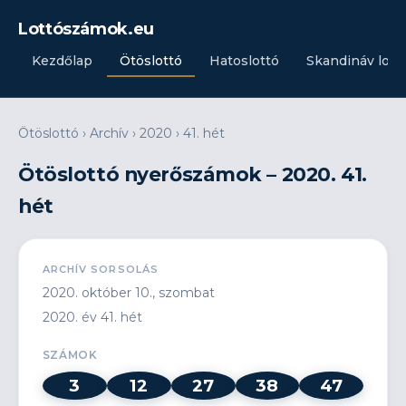
Lottószámok.eu
Kezdőlap
Ötöslottó
Hatoslottó
Skandináv lott
Ötöslottó
›
Archív
›
2020
›
41. hét
Ötöslottó nyerőszámok – 2020. 41.
hét
ARCHÍV SORSOLÁS
2020. október 10., szombat
2020. év 41. hét
SZÁMOK
3
12
27
38
47