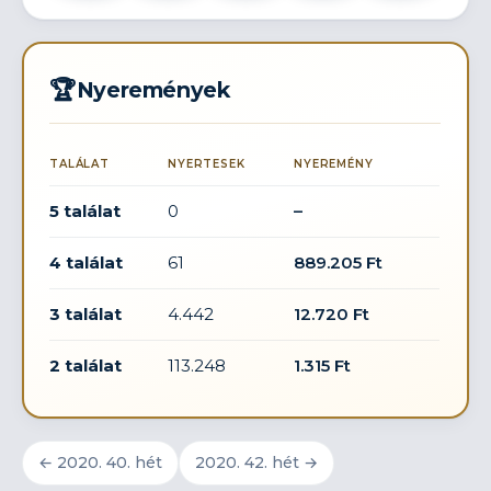
🏆
Nyeremények
TALÁLAT
NYERTESEK
NYEREMÉNY
5 találat
0
–
4 találat
61
889.205 Ft
3 találat
4.442
12.720 Ft
2 találat
113.248
1.315 Ft
← 2020. 40. hét
2020. 42. hét →