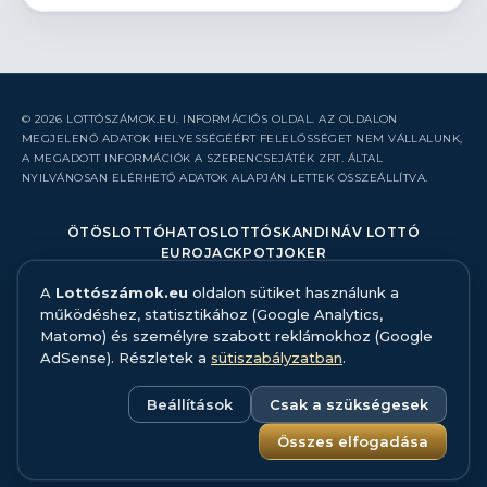
© 2026 LOTTÓSZÁMOK.EU. INFORMÁCIÓS OLDAL. AZ OLDALON
MEGJELENŐ ADATOK HELYESSÉGÉÉRT FELELŐSSÉGET NEM VÁLLALUNK,
A MEGADOTT INFORMÁCIÓK A SZERENCSEJÁTÉK ZRT. ÁLTAL
NYILVÁNOSAN ELÉRHETŐ ADATOK ALAPJÁN LETTEK ÖSSZEÁLLÍTVA.
ÖTÖSLOTTÓ
HATOSLOTTÓ
SKANDINÁV LOTTÓ
EUROJACKPOT
JOKER
A
Lottószámok.eu
oldalon sütiket használunk a
RÓLUNK
működéshez, statisztikához (Google Analytics,
KAPCSOLAT
Matomo) és személyre szabott reklámokhoz (Google
HIBABEJELENTÉS
AdSense). Részletek a
sütiszabályzatban
.
ADATFORRÁS ÉS MÓDSZERTAN
FELELŐS JÁTÉK
ADATKEZELÉS
Beállítások
Csak a szükségesek
SÜTISZABÁLYZAT
SÜTI BEÁLLÍTÁSOK
Összes elfogadása