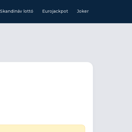
Skandináv lottó
Eurojackpot
Joker