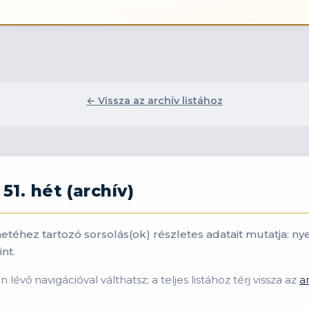
← Vissza az archív listához
51. hét (archív)
. hetéhez tartozó sorsolás(ok) részletes adatait mutatja
nt.
lévő navigációval válthatsz; a teljes listához térj vissza az
a