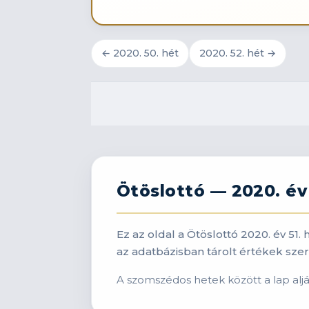
← 2020. 50. hét
2020. 52. hét →
Ötöslottó — 2020. év 
Ez az oldal a Ötöslottó 2020. év 51
az adatbázisban tárolt értékek szeri
A szomszédos hetek között a lap alján 