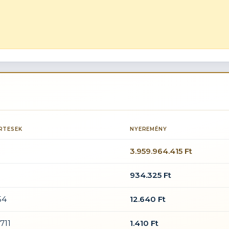
RTESEK
NYEREMÉNY
3.959.964.415 Ft
934.325 Ft
54
12.640 Ft
.711
1.410 Ft