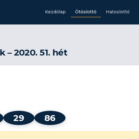
Kezdőlap
Ötöslottó
Hatoslottó
 – 2020. 51. hét
29
86