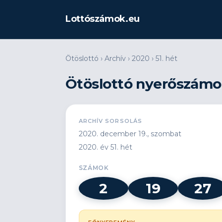
Lottószámok.eu
Ötöslottó
›
Archív
›
2020
›
51. hét
Ötöslottó nyerőszámok
ARCHÍV SORSOLÁS
2020. december 19., szombat
2020. év 51. hét
SZÁMOK
2
19
27