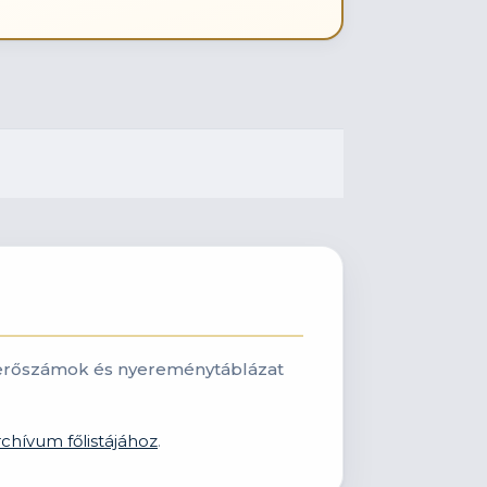
: nyerőszámok és nyereménytáblázat
rchívum főlistájához
.