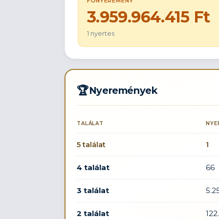
FŐNYEREMÉNY
3.959.964.415 Ft
1 nyertes
🏆
Nyeremények
TALÁLAT
NYE
5 találat
1
4 találat
66
3 találat
5.2
2 találat
122