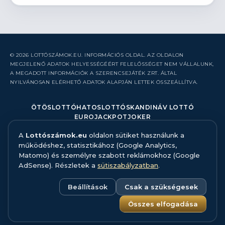
© 2026 LOTTÓSZÁMOK.EU. INFORMÁCIÓS OLDAL. AZ OLDALON
MEGJELENŐ ADATOK HELYESSÉGÉÉRT FELELŐSSÉGET NEM VÁLLALUNK,
A MEGADOTT INFORMÁCIÓK A SZERENCSEJÁTÉK ZRT. ÁLTAL
NYILVÁNOSAN ELÉRHETŐ ADATOK ALAPJÁN LETTEK ÖSSZEÁLLÍTVA.
ÖTÖSLOTTÓ
HATOSLOTTÓ
SKANDINÁV LOTTÓ
EUROJACKPOT
JOKER
A
Lottószámok.eu
oldalon sütiket használunk a
RÓLUNK
működéshez, statisztikához (Google Analytics,
KAPCSOLAT
Matomo) és személyre szabott reklámokhoz (Google
HIBABEJELENTÉS
AdSense). Részletek a
sütiszabályzatban
.
ADATFORRÁS ÉS MÓDSZERTAN
FELELŐS JÁTÉK
ADATKEZELÉS
Beállítások
Csak a szükségesek
SÜTISZABÁLYZAT
SÜTI BEÁLLÍTÁSOK
Összes elfogadása