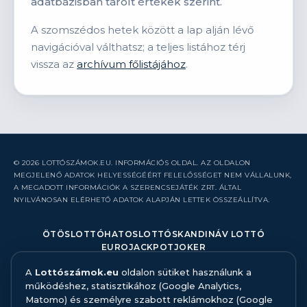
adatbázisban tárolt értékek szerint.
A szomszédos hetek között a lap alján lévő
navigációval válthatsz; a teljes listához térj
vissza az
archívum főlistájához
.
© 2026 LOTTÓSZÁMOK.EU. INFORMÁCIÓS OLDAL. AZ OLDALON
MEGJELENŐ ADATOK HELYESSÉGÉÉRT FELELŐSSÉGET NEM VÁLLALUNK,
A MEGADOTT INFORMÁCIÓK A SZERENCSEJÁTÉK ZRT. ÁLTAL
NYILVÁNOSAN ELÉRHETŐ ADATOK ALAPJÁN LETTEK ÖSSZEÁLLÍTVA.
ÖTÖSLOTTÓ
HATOSLOTTÓ
SKANDINÁV LOTTÓ
EUROJACKPOT
JOKER
A
Lottószámok.eu
oldalon sütiket használunk a
RÓLUNK
működéshez, statisztikához (Google Analytics,
KAPCSOLAT
Matomo) és személyre szabott reklámokhoz (Google
HIBABEJELENTÉS