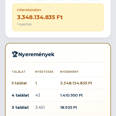
FŐNYEREMÉNY
3.348.134.835 Ft
1 nyertes
🏆
Nyeremények
TALÁLAT
NYERTESEK
NYEREMÉNY
5 találat
1
3.348.134.835 Ft
4 találat
43
1.410.950 Ft
3 találat
3.451
18.935 Ft