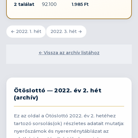
2 találat
92.100
1.985 Ft
← 2022. 1. hét
2022. 3. hét →
← Vissza az archív listához
Ötöslottó — 2022. év 2. hét
(archív)
Ez az oldal a Ötöslottó 2022. év 2. hetéhez
tartozó sorsolás(ok) részletes adatait mutatja:
nyerőszámok és nyereménytáblázat az