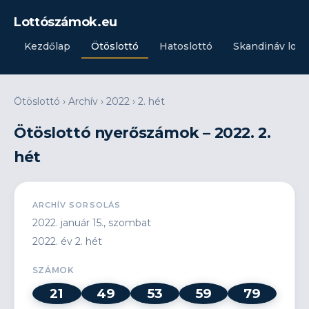
Lottószámok.eu
Kezdőlap
Ötöslottó
Hatoslottó
Skandináv lott
Ötöslottó
›
Archív
›
2022
›
2. hét
Ötöslottó nyerőszámok – 2022. 2.
hét
ARCHÍV SORSOLÁS
2022. január 15., szombat
2022. év 2. hét
SZÁMOK
21
49
53
59
79