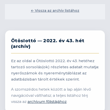
← Vissza az archív listához
Ötöslottó — 2022. év 43. hét
(archív)
Ez az oldal a Ötöslottó 2022. év 43. hetéhez
tartozó sorsolás(ok) részletes adatait mutatja:
nyerőszámok és nyereménytáblázat az
adatbázisban tárolt értékek szerint.
A szomszédos hetek között a lap alján lévő
navigációval válthatsz; a teljes listához térj
vissza az
archívum főlistájához
.