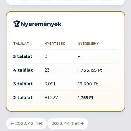
🏆
Nyeremények
TALÁLAT
NYERTESEK
NYEREMÉNY
5 találat
0
–
4 találat
23
1.733.155 Ft
3 találat
3.051
13.690 Ft
2 találat
81.227
1.755 Ft
← 2022. 42. hét
2022. 44. hét →