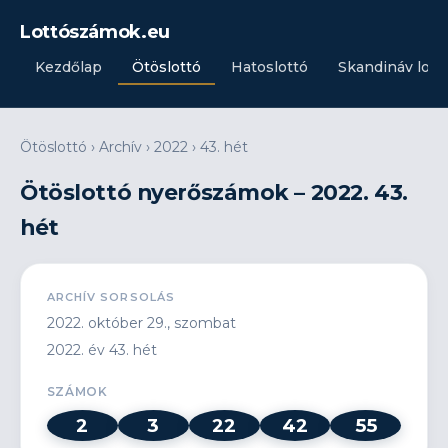
Lottószámok.eu
Kezdőlap
Ötöslottó
Hatoslottó
Skandináv lott
Ötöslottó
›
Archív
›
2022
›
43. hét
Ötöslottó nyerőszámok – 2022. 43.
hét
ARCHÍV SORSOLÁS
2022. október 29., szombat
2022. év 43. hét
SZÁMOK
2
3
22
42
55