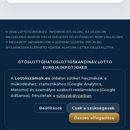
© 2026 LOTTÓSZÁMOK.EU. INFORMÁCIÓS OLDAL. AZ OLDALON
MEGJELENŐ ADATOK HELYESSÉGÉÉRT FELELŐSSÉGET NEM VÁLLALUNK,
A MEGADOTT INFORMÁCIÓK A SZERENCSEJÁTÉK ZRT. ÁLTAL
NYILVÁNOSAN ELÉRHETŐ ADATOK ALAPJÁN LETTEK ÖSSZEÁLLÍTVA.
ÖTÖSLOTTÓ
HATOSLOTTÓ
SKANDINÁV LOTTÓ
EUROJACKPOT
JOKER
A
Lottószámok.eu
oldalon sütiket használunk a
RÓLUNK
működéshez, statisztikához (Google Analytics,
KAPCSOLAT
Matomo) és személyre szabott reklámokhoz (Google
HIBABEJELENTÉS
AdSense). Részletek a
sütiszabályzatban
.
ADATFORRÁS ÉS MÓDSZERTAN
FELELŐS JÁTÉK
ADATKEZELÉS
Beállítások
Csak a szükségesek
SÜTISZABÁLYZAT
SÜTI BEÁLLÍTÁSOK
Összes elfogadása