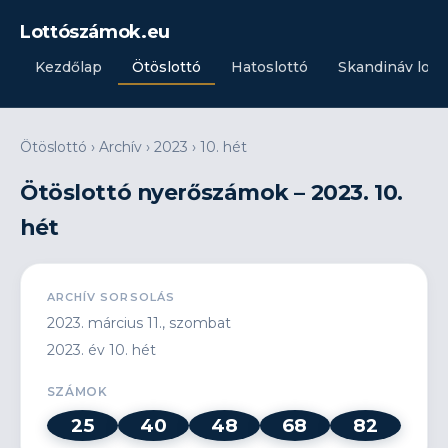
Lottószámok.eu
Kezdőlap
Ötöslottó
Hatoslottó
Skandináv lott
Ötöslottó
›
Archív
›
2023
›
10. hét
Ötöslottó nyerőszámok – 2023. 10.
hét
ARCHÍV SORSOLÁS
2023. március 11., szombat
2023. év 10. hét
SZÁMOK
25
40
48
68
82