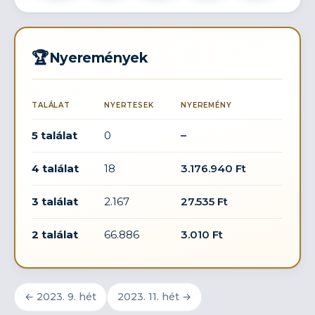
🏆
Nyeremények
TALÁLAT
NYERTESEK
NYEREMÉNY
5 találat
0
–
4 találat
18
3.176.940 Ft
3 találat
2.167
27.535 Ft
2 találat
66.886
3.010 Ft
← 2023. 9. hét
2023. 11. hét →