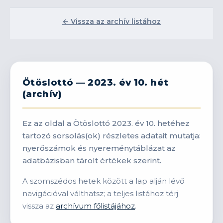
← Vissza az archív listához
Ötöslottó — 2023. év 10. hét
(archív)
Ez az oldal a Ötöslottó 2023. év 10. hetéhez
tartozó sorsolás(ok) részletes adatait mutatja:
nyerőszámok és nyereménytáblázat az
adatbázisban tárolt értékek szerint.
A szomszédos hetek között a lap alján lévő
navigációval válthatsz; a teljes listához térj
vissza az
archívum főlistájához
.