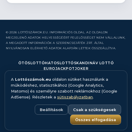
© 2026 LOTTÓSZÁMOK.EU. INFORMÁCIÓS OLDAL. AZ OLDALON
MEGJELENŐ ADATOK HELYESSÉGÉÉRT FELELŐSSÉGET NEM VÁLLALUNK,
A MEGADOTT INFORMÁCIÓK A SZERENCSEJÁTÉK ZRT. ÁLTAL
NYILVÁNOSAN ELÉRHETŐ ADATOK ALAPJÁN LETTEK ÖSSZEÁLLÍTVA.
ÖTÖSLOTTÓ
HATOSLOTTÓ
SKANDINÁV LOTTÓ
EUROJACKPOT
JOKER
A
Lottószámok.eu
oldalon sütiket használunk a
RÓLUNK
működéshez, statisztikához (Google Analytics,
KAPCSOLAT
Matomo) és személyre szabott reklámokhoz (Google
HIBABEJELENTÉS
AdSense). Részletek a
sütiszabályzatban
.
ADATFORRÁS ÉS MÓDSZERTAN
FELELŐS JÁTÉK
ADATKEZELÉS
Beállítások
Csak a szükségesek
SÜTISZABÁLYZAT
SÜTI BEÁLLÍTÁSOK
Összes elfogadása