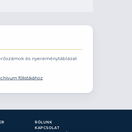
: nyerőszámok és nyereménytáblázat
rchívum főlistájához
.
ER
RÓLUNK
KAPCSOLAT