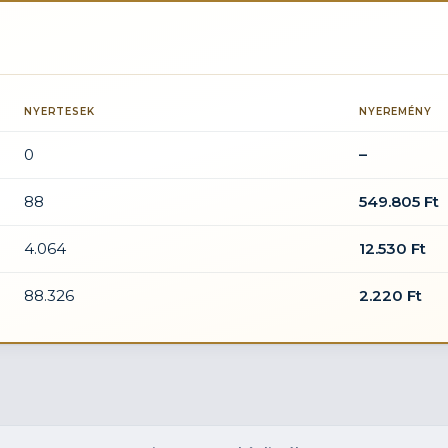
NYERTESEK
NYEREMÉNY
0
–
88
549.805 Ft
4.064
12.530 Ft
88.326
2.220 Ft