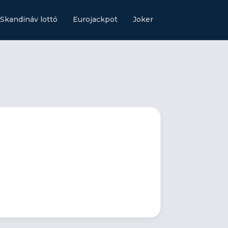
Skandináv lottó
Eurojackpot
Joker