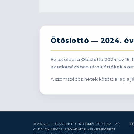
Ötöslottó — 2024. év 
Ez az oldal a Ötöslottó 2024. év 15
az adatbázisban tárolt értékek szeri
A szomszédos hetek között a lap alján 
Ö
© 2026 LOTTÓSZÁMOK.EU. INFORMÁCIÓS OLDAL. AZ
OLDALON MEGJELENŐ ADATOK HELYESSÉGÉÉRT