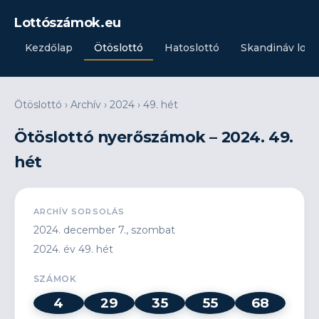
Lottószámok.eu
Kezdőlap
Ötöslottó
Hatoslottó
Skandináv lott
Ötöslottó
›
Archív
›
2024
›
49. hét
Ötöslottó nyerőszámok – 2024. 49.
hét
ARCHÍV SORSOLÁS
2024. december 7., szombat
2024. év 49. hét
SZÁMOK
4
29
35
55
68