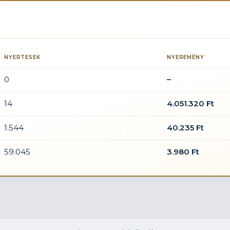
NYERTESEK
NYEREMÉNY
0
–
14
4.051.320 Ft
1.544
40.235 Ft
59.045
3.980 Ft