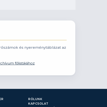
 nyerőszámok és nyereménytáblázat az
rchívum főlistájához
.
ER
RÓLUNK
KAPCSOLAT