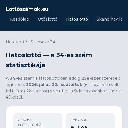
Lottószámok.eu
Kezdőlap
Ötöslottó
Hatoslottó
Skandináv lott
Hatoslottó
›
Számok
›
34
Hatoslottó — a 34-es szám
statisztikája
A
34-es
szám a Hatoslottóban eddig
258-szer
szerepelt,
legutóbb:
2026. július 30., csütörtök
(8 napja nem volt
telitalálat). Gyakoriság szerint ez a
9.
leggyakoribb szám a
45 közül.
ÖSSZES
RANGSOR
ELŐFORDULÁS
9. / 45