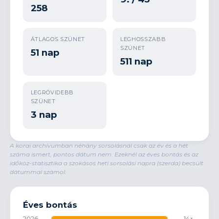
258
ÁTLAGOS SZÜNET
LEGHOSSZABB
SZÜNET
51 nap
511 nap
LEGRÖVIDEBB
SZÜNET
3 nap
A korai archívumban néhány sorsolásnál csak az év és a hét
száma ismert, pontos dátum nem. Ezeknél az éves bontás és az
időköz-statisztika a szokásos heti sorsolási napra (szerda) becsült
dátummal számol.
Éves bontás
2026
14×