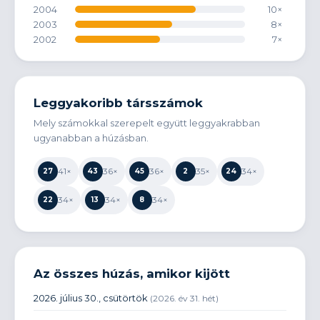
2004
10×
2003
8×
2002
7×
2001
10×
2000
9×
1999
5×
1998
4×
Leggyakoribb társszámok
1997
7×
Mely számokkal szerepelt együtt leggyakrabban
1996
8×
ugyanabban a húzásban.
1995
10×
1994
5×
41×
36×
36×
35×
34×
27
43
45
2
24
1993
4×
1992
1×
34×
34×
34×
22
13
8
1990
2×
Az összes húzás, amikor kijött
2026. július 30., csütörtök
(2026. év 31. hét)