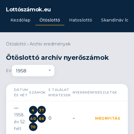
Lottószámok.eu
Kezdőlap
Ötöslottó
Hatoslottó
Skandináv lott
Ötöslottó
›
Archív eredmények
Ötöslottó archív nyerőszámok
ÉV
DÁTUM
5 TALÁLAT
SZÁMOK
NYEREMÉNY
RÉSZLETEK
ÉS HÉT
NYERTESEK
—
4
37
1958.
0
–
MEGNYITÁS
40
66
év 52.
70
hét