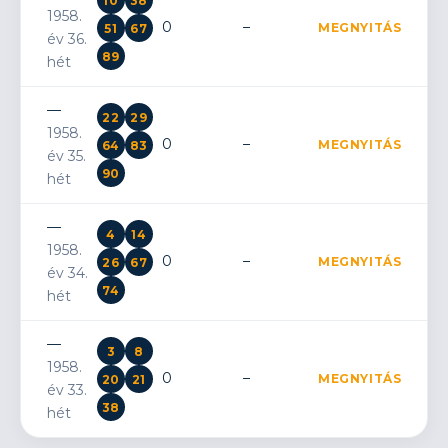
10
38
1958.
0
–
MEGNYITÁS
51
67
év 36.
89
hét
—
22
29
1958.
0
–
MEGNYITÁS
64
83
év 35.
90
hét
—
4
14
1958.
0
–
MEGNYITÁS
26
67
év 34.
74
hét
—
3
8
1958.
0
–
MEGNYITÁS
20
21
év 33.
38
hét