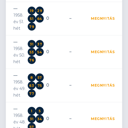
—
19
29
1958.
0
–
MEGNYITÁS
51
64
év 51.
79
hét
—
31
37
1958.
0
–
MEGNYITÁS
53
54
év 50.
76
hét
—
8
57
1958.
0
–
MEGNYITÁS
63
75
év 49.
77
hét
—
1
5
1958.
0
–
MEGNYITÁS
31
34
év 48.
57