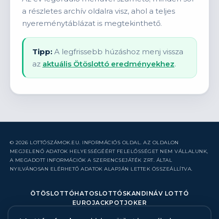
a részletes archív oldalra visz, ahol a teljes
nyereménytáblázat is megtekinthető.
Tipp:
A legfrissebb húzáshoz menj vissza
az
aktuális Ötöslottó eredményekhez
.
© 2026 LOTTÓSZÁMOK.EU. INFORMÁCIÓS OLDAL. AZ OLDALON
MEGJELENŐ ADATOK HELYESSÉGÉÉRT FELELŐSSÉGET NEM VÁLLALUNK,
A MEGADOTT INFORMÁCIÓK A SZERENCSEJÁTÉK ZRT. ÁLTAL
NYILVÁNOSAN ELÉRHETŐ ADATOK ALAPJÁN LETTEK ÖSSZEÁLLÍTVA.
ÖTÖSLOTTÓ
HATOSLOTTÓ
SKANDINÁV LOTTÓ
EUROJACKPOT
JOKER