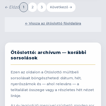
← Előző
1
2
3
Következő →
← Vissza az ötöslottó főoldalára
Ötöslottó: archívum — korábbi
sorsolások
Ezen az oldalon a Ötöslottó múltbeli
sorsolásait böngészheted: dátum, hét,
nyerőszámok és — ahol releváns — a
telitalálat összege vagy a részletes hét nézet
linkje.
Az év legördülő menüvel szűrhető; minden sor