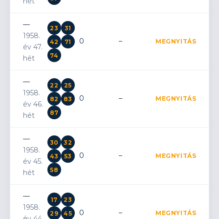
hét
—
23
31
1958.
0
–
MEGNYITÁS
42
71
év 47.
74
hét
—
22
25
1958.
0
–
MEGNYITÁS
82
83
év 46.
87
hét
—
30
32
1958.
0
–
MEGNYITÁS
43
53
év 45.
58
hét
—
17
23
1958.
0
–
MEGNYITÁS
29
45
év 44.