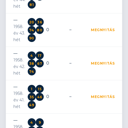
81
hét
—
20
36
1958.
0
–
MEGNYITÁS
74
80
év 43.
90
hét
—
4
17
1958.
0
–
MEGNYITÁS
38
67
év 42.
74
hét
—
1
15
1958.
0
–
MEGNYITÁS
35
46
év 41.
49
hét
—
4
9
1958.