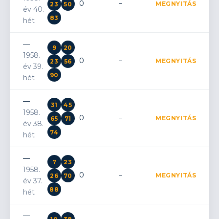
0
–
MEGNYITÁS
23
50
év 40.
83
hét
—
9
20
1958.
0
–
MEGNYITÁS
23
56
év 39.
90
hét
—
31
45
1958.
0
–
MEGNYITÁS
65
71
év 38.
74
hét
—
7
23
1958.
0
–
MEGNYITÁS
26
70
év 37.
88
hét
—