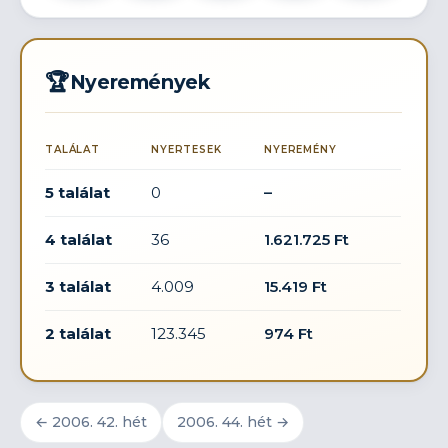
🏆
Nyeremények
TALÁLAT
NYERTESEK
NYEREMÉNY
5 találat
0
–
4 találat
36
1.621.725 Ft
3 találat
4.009
15.419 Ft
2 találat
123.345
974 Ft
← 2006. 42. hét
2006. 44. hét →