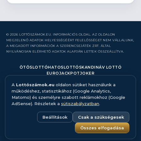
© 2026 LOTTÓSZÁMOK.EU. INFORMÁCIÓS OLDAL. AZ OLDALON
MEGJELENŐ ADATOK HELYESSÉGÉÉRT FELELŐSSÉGET NEM VÁLLALUNK,
A MEGADOTT INFORMÁCIÓK A SZERENCSEJÁTÉK ZRT. ÁLTAL
NYILVÁNOSAN ELÉRHETŐ ADATOK ALAPJÁN LETTEK ÖSSZEÁLLÍTVA.
ÖTÖSLOTTÓ
HATOSLOTTÓ
SKANDINÁV LOTTÓ
EUROJACKPOT
JOKER
A
Lottószámok.eu
oldalon sütiket használunk a
RÓLUNK
működéshez, statisztikához (Google Analytics,
KAPCSOLAT
Matomo) és személyre szabott reklámokhoz (Google
HIBABEJELENTÉS
AdSense). Részletek a
sütiszabályzatban
.
ADATFORRÁS ÉS MÓDSZERTAN
FELELŐS JÁTÉK
ADATKEZELÉS
Beállítások
Csak a szükségesek
SÜTISZABÁLYZAT
SÜTI BEÁLLÍTÁSOK
Összes elfogadása