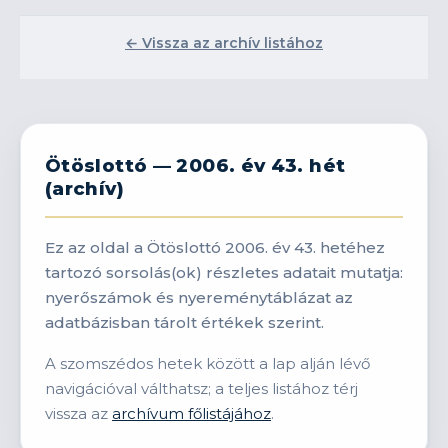
← Vissza az archív listához
Ötöslottó — 2006. év 43. hét
(archív)
Ez az oldal a Ötöslottó 2006. év 43. hetéhez
tartozó sorsolás(ok) részletes adatait mutatja:
nyerőszámok és nyereménytáblázat az
adatbázisban tárolt értékek szerint.
A szomszédos hetek között a lap alján lévő
navigációval válthatsz; a teljes listához térj
vissza az
archívum főlistájához
.