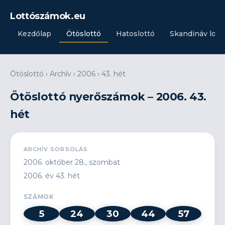
Lottószámok.eu
Kezdőlap
Ötöslottó
Hatoslottó
Skandináv lott
Ötöslottó
›
Archív
›
2006
›
43. hét
Ötöslottó nyerőszámok – 2006. 43.
hét
ARCHÍV SORSOLÁS
2006. október 28., szombat
2006. év 43. hét
SZÁMOK
5
24
30
44
57