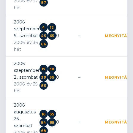
2006. év 37.
87
hét
2006.
4
12
szeptember
9., szombat
0
–
45
65
MEGNYITÁS
2006. év 36.
66
hét
2006.
17
38
szeptember
2., szombat
0
–
39
55
MEGNYITÁS
2006. év 35.
85
hét
2006.
augusztus
16
35
26.,
0
–
MEGNYITÁS
54
65
szombat
68
2006. év 34.