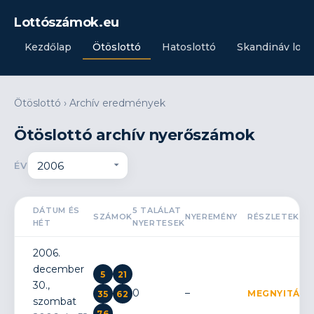
Lottószámok.eu
Kezdőlap
Ötöslottó
Hatoslottó
Skandináv lott
Ötöslottó
›
Archív eredmények
Ötöslottó archív nyerőszámok
ÉV
DÁTUM ÉS
5 TALÁLAT
SZÁMOK
NYEREMÉNY
RÉSZLETEK
HÉT
NYERTESEK
2006.
december
5
21
30.,
0
–
MEGNYITÁS
35
62
szombat
76