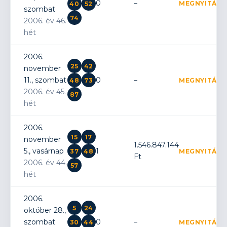
0
–
MEGNYITÁS
40
52
szombat
74
2006. év 46.
hét
2006.
25
42
november
11., szombat
0
–
48
73
MEGNYITÁS
2006. év 45.
87
hét
2006.
15
17
november
1.546.847.144
5., vasárnap
1
37
48
MEGNYITÁS
Ft
2006. év 44.
57
hét
2006.
5
24
október 28.,
szombat
0
–
30
44
MEGNYITÁS