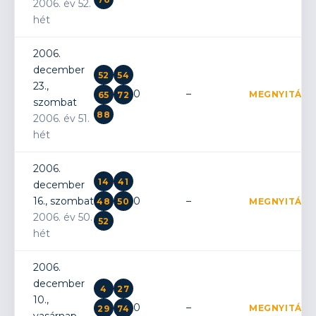
2006. év 52.
hét
2006.
december
52
54
23.,
0
–
MEGNYITÁS
65
72
szombat
88
2006. év 51.
hét
2006.
14
41
december
16., szombat
0
–
48
50
MEGNYITÁS
2006. év 50.
52
hét
2006.
december
4
27
10.,
0
–
MEGNYITÁS
29
74