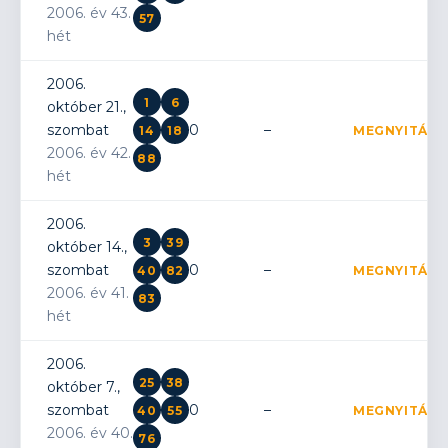
2006. év 43.
57
hét
2006.
1
6
október 21.,
szombat
0
–
14
18
MEGNYITÁS
2006. év 42.
88
hét
2006.
3
39
október 14.,
szombat
0
–
40
82
MEGNYITÁS
2006. év 41.
83
hét
2006.
25
38
október 7.,
szombat
0
–
40
55
MEGNYITÁS
2006. év 40.
76