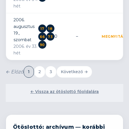
hét
2006.
augusztus
17
18
19.,
0
–
MEGNYITÁS
66
73
szombat
90
2006. év 33.
hét
← Előző
1
2
3
Következő →
← Vissza az ötöslottó főoldalára
Ötöslottó: archívum — korábbi