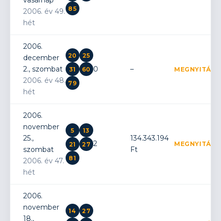
vasárnap
85
2006. év 49.
hét
2006.
20
25
december
2., szombat
0
–
31
60
MEGNYITÁS
2006. év 48.
79
hét
2006.
november
5
13
25.,
134.343.194
2
MEGNYITÁS
21
27
szombat
Ft
81
2006. év 47.
hét
2006.
november
14
27
18.,