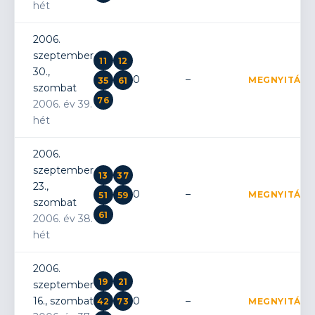
hét
2006.
szeptember
11
12
30.,
0
–
MEGNYITÁS
35
61
szombat
76
2006. év 39.
hét
2006.
szeptember
13
37
23.,
0
–
MEGNYITÁS
51
59
szombat
61
2006. év 38.
hét
2006.
19
21
szeptember
16., szombat
0
–
42
73
MEGNYITÁS