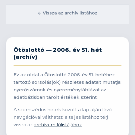
← Vissza az archív listához
Ötöslottó — 2006. év 51. hét
(archív)
Ez az oldal a Ötöslottó 2006. év 51. hetéhez
tartozó sorsolás(ok) részletes adatait mutatja:
nyerőszámok és nyereménytáblázat az
adatbázisban tárolt értékek szerint.
A szomszédos hetek között a lap alján lévő
navigációval válthatsz; a teljes listához térj
vissza az
archívum főlistájához
.