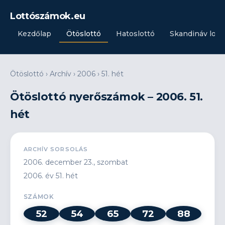
Lottószámok.eu
Kezdőlap
Ötöslottó
Hatoslottó
Skandináv lott
Ötöslottó
›
Archív
›
2006
›
51. hét
Ötöslottó nyerőszámok – 2006. 51.
hét
ARCHÍV SORSOLÁS
2006. december 23., szombat
2006. év 51. hét
SZÁMOK
52
54
65
72
88