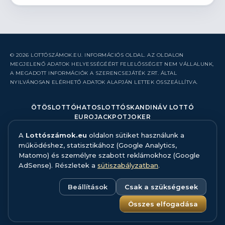
© 2026 LOTTÓSZÁMOK.EU. INFORMÁCIÓS OLDAL. AZ OLDALON
MEGJELENŐ ADATOK HELYESSÉGÉÉRT FELELŐSSÉGET NEM VÁLLALUNK,
A MEGADOTT INFORMÁCIÓK A SZERENCSEJÁTÉK ZRT. ÁLTAL
NYILVÁNOSAN ELÉRHETŐ ADATOK ALAPJÁN LETTEK ÖSSZEÁLLÍTVA.
ÖTÖSLOTTÓ
HATOSLOTTÓ
SKANDINÁV LOTTÓ
EUROJACKPOT
JOKER
A
Lottószámok.eu
oldalon sütiket használunk a
RÓLUNK
működéshez, statisztikához (Google Analytics,
KAPCSOLAT
Matomo) és személyre szabott reklámokhoz (Google
HIBABEJELENTÉS
AdSense). Részletek a
sütiszabályzatban
.
ADATFORRÁS ÉS MÓDSZERTAN
FELELŐS JÁTÉK
ADATKEZELÉS
Beállítások
Csak a szükségesek
SÜTISZABÁLYZAT
SÜTI BEÁLLÍTÁSOK
Összes elfogadása