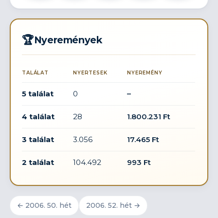
🏆
Nyeremények
TALÁLAT
NYERTESEK
NYEREMÉNY
5 találat
0
–
4 találat
28
1.800.231 Ft
3 találat
3.056
17.465 Ft
2 találat
104.492
993 Ft
← 2006. 50. hét
2006. 52. hét →