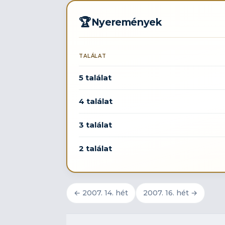
🏆
Nyeremények
TALÁLAT
5 találat
4 találat
3 találat
2 találat
← 2007. 14. hét
2007. 16. hét →