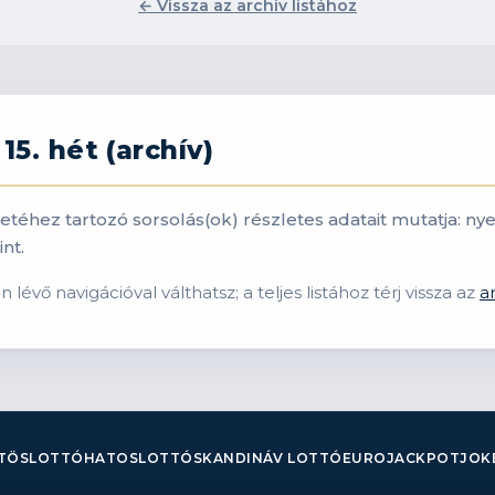
← Vissza az archív listához
15. hét (archív)
. hetéhez tartozó sorsolás(ok) részletes adatait mutatja:
nt.
lévő navigációval válthatsz; a teljes listához térj vissza az
a
TÖSLOTTÓ
HATOSLOTTÓ
SKANDINÁV LOTTÓ
EUROJACKPOT
JOK