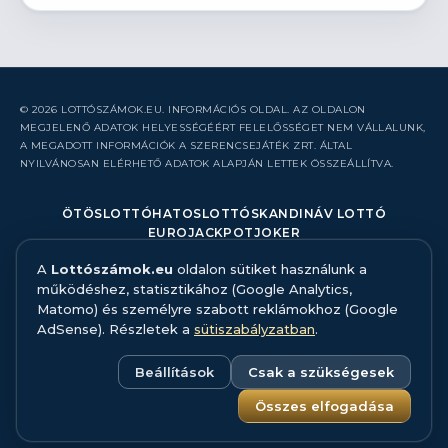
© 2026 LOTTÓSZÁMOK.EU. INFORMÁCIÓS OLDAL. AZ OLDALON
MEGJELENŐ ADATOK HELYESSÉGÉÉRT FELELŐSSÉGET NEM VÁLLALUNK,
A MEGADOTT INFORMÁCIÓK A SZERENCSEJÁTÉK ZRT. ÁLTAL
NYILVÁNOSAN ELÉRHETŐ ADATOK ALAPJÁN LETTEK ÖSSZEÁLLÍTVA.
ÖTÖSLOTTÓ
HATOSLOTTÓ
SKANDINÁV LOTTÓ
EUROJACKPOT
JOKER
A
Lottószámok.eu
oldalon sütiket használunk a
RÓLUNK
működéshez, statisztikához (Google Analytics,
KAPCSOLAT
Matomo) és személyre szabott reklámokhoz (Google
HIBABEJELENTÉS
AdSense). Részletek a
sütiszabályzatban
.
ADATFORRÁS ÉS MÓDSZERTAN
FELELŐS JÁTÉK
ADATKEZELÉS
Beállítások
Csak a szükségesek
SÜTISZABÁLYZAT
SÜTI BEÁLLÍTÁSOK
Összes elfogadása