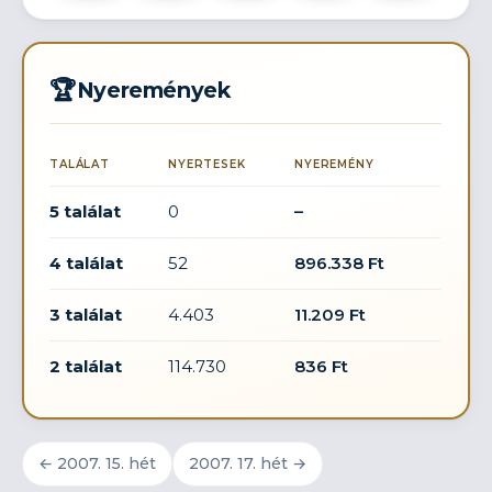
🏆
Nyeremények
TALÁLAT
NYERTESEK
NYEREMÉNY
5 találat
0
–
4 találat
52
896.338 Ft
3 találat
4.403
11.209 Ft
2 találat
114.730
836 Ft
← 2007. 15. hét
2007. 17. hét →