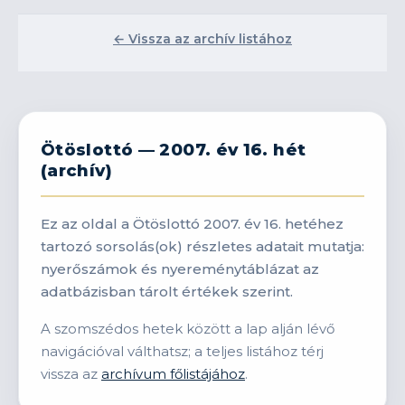
← Vissza az archív listához
Ötöslottó — 2007. év 16. hét
(archív)
Ez az oldal a Ötöslottó 2007. év 16. hetéhez
tartozó sorsolás(ok) részletes adatait mutatja:
nyerőszámok és nyereménytáblázat az
adatbázisban tárolt értékek szerint.
A szomszédos hetek között a lap alján lévő
navigációval válthatsz; a teljes listához térj
vissza az
archívum főlistájához
.