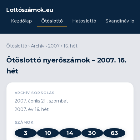
Lottószámok.eu
Kezdőlap
Ötöslottó
Hatoslottó
Skandináv lott
Ötöslottó
›
Archív
›
2007
›
16. hét
Ötöslottó nyerőszámok – 2007. 16.
hét
ARCHÍV SORSOLÁS
2007. április 21., szombat
2007. év 16. hét
SZÁMOK
3
10
14
30
63