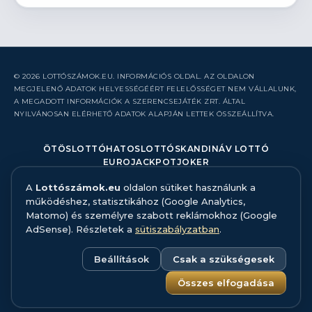
© 2026 LOTTÓSZÁMOK.EU. INFORMÁCIÓS OLDAL. AZ OLDALON
MEGJELENŐ ADATOK HELYESSÉGÉÉRT FELELŐSSÉGET NEM VÁLLALUNK,
A MEGADOTT INFORMÁCIÓK A SZERENCSEJÁTÉK ZRT. ÁLTAL
NYILVÁNOSAN ELÉRHETŐ ADATOK ALAPJÁN LETTEK ÖSSZEÁLLÍTVA.
ÖTÖSLOTTÓ
HATOSLOTTÓ
SKANDINÁV LOTTÓ
EUROJACKPOT
JOKER
A
Lottószámok.eu
oldalon sütiket használunk a
RÓLUNK
működéshez, statisztikához (Google Analytics,
KAPCSOLAT
Matomo) és személyre szabott reklámokhoz (Google
HIBABEJELENTÉS
AdSense). Részletek a
sütiszabályzatban
.
ADATFORRÁS ÉS MÓDSZERTAN
FELELŐS JÁTÉK
ADATKEZELÉS
Beállítások
Csak a szükségesek
SÜTISZABÁLYZAT
SÜTI BEÁLLÍTÁSOK
Összes elfogadása