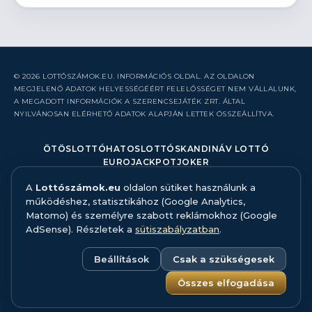
© 2026 LOTTÓSZÁMOK.EU. INFORMÁCIÓS OLDAL. AZ OLDALON
MEGJELENŐ ADATOK HELYESSÉGÉÉRT FELELŐSSÉGET NEM VÁLLALUNK,
A MEGADOTT INFORMÁCIÓK A SZERENCSEJÁTÉK ZRT. ÁLTAL
NYILVÁNOSAN ELÉRHETŐ ADATOK ALAPJÁN LETTEK ÖSSZEÁLLÍTVA.
ÖTÖSLOTTÓ
HATOSLOTTÓ
SKANDINÁV LOTTÓ
EUROJACKPOT
JOKER
A
Lottószámok.eu
oldalon sütiket használunk a
RÓLUNK
működéshez, statisztikához (Google Analytics,
KAPCSOLAT
Matomo) és személyre szabott reklámokhoz (Google
HIBABEJELENTÉS
AdSense). Részletek a
sütiszabályzatban
.
ADATFORRÁS ÉS MÓDSZERTAN
FELELŐS JÁTÉK
ADATKEZELÉS
Beállítások
Csak a szükségesek
SÜTISZABÁLYZAT
SÜTI BEÁLLÍTÁSOK
Összes elfogadása