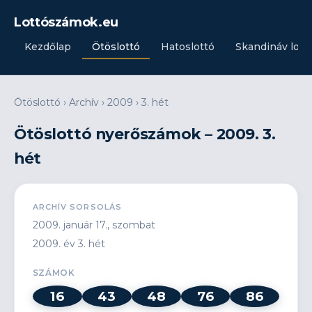
Lottószámok.eu
Kezdőlap
Ötöslottó
Hatoslottó
Skandináv lott
Ötöslottó
›
Archív
›
2009
›
3. hét
Ötöslottó nyerőszámok – 2009. 3.
hét
ARCHÍV SORSOLÁS
2009. január 17., szombat
2009. év 3. hét
SZÁMOK
16
43
48
76
86