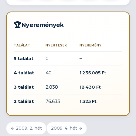
🏆
Nyeremények
TALÁLAT
NYERTESEK
NYEREMÉNY
5 találat
0
–
4 találat
40
1.235.085 Ft
3 találat
2.838
18.430 Ft
2 találat
76.633
1.325 Ft
← 2009. 2. hét
2009. 4. hét →