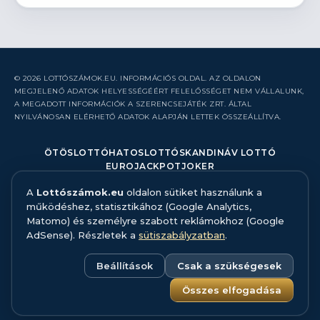
© 2026 LOTTÓSZÁMOK.EU. INFORMÁCIÓS OLDAL. AZ OLDALON
MEGJELENŐ ADATOK HELYESSÉGÉÉRT FELELŐSSÉGET NEM VÁLLALUNK,
A MEGADOTT INFORMÁCIÓK A SZERENCSEJÁTÉK ZRT. ÁLTAL
NYILVÁNOSAN ELÉRHETŐ ADATOK ALAPJÁN LETTEK ÖSSZEÁLLÍTVA.
ÖTÖSLOTTÓ
HATOSLOTTÓ
SKANDINÁV LOTTÓ
EUROJACKPOT
JOKER
A
Lottószámok.eu
oldalon sütiket használunk a
RÓLUNK
működéshez, statisztikához (Google Analytics,
KAPCSOLAT
Matomo) és személyre szabott reklámokhoz (Google
HIBABEJELENTÉS
AdSense). Részletek a
sütiszabályzatban
.
ADATFORRÁS ÉS MÓDSZERTAN
FELELŐS JÁTÉK
ADATKEZELÉS
Beállítások
Csak a szükségesek
SÜTISZABÁLYZAT
SÜTI BEÁLLÍTÁSOK
Összes elfogadása