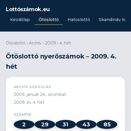
Lottószámok.eu
Kezdőlap
Ötöslottó
Hatoslottó
Skandináv lott
Ötöslottó
›
Archív
›
2009
›
4. hét
Ötöslottó nyerőszámok – 2009. 4.
hét
ARCHÍV SORSOLÁS
2009. január 24., szombat
2009. év 4. hét
SZÁMOK
2
29
31
43
85