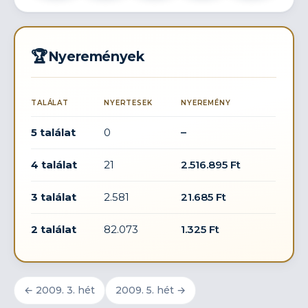
🏆
Nyeremények
TALÁLAT
NYERTESEK
NYEREMÉNY
5 találat
0
–
4 találat
21
2.516.895 Ft
3 találat
2.581
21.685 Ft
2 találat
82.073
1.325 Ft
← 2009. 3. hét
2009. 5. hét →