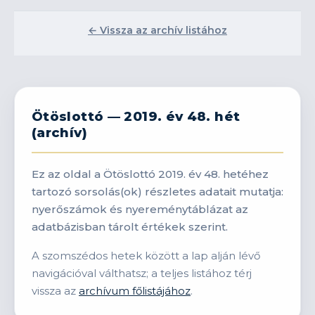
← Vissza az archív listához
Ötöslottó — 2019. év 48. hét
(archív)
Ez az oldal a Ötöslottó 2019. év 48. hetéhez
tartozó sorsolás(ok) részletes adatait mutatja:
nyerőszámok és nyereménytáblázat az
adatbázisban tárolt értékek szerint.
A szomszédos hetek között a lap alján lévő
navigációval válthatsz; a teljes listához térj
vissza az
archívum főlistájához
.