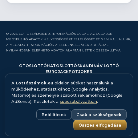
© 2026 LOTTÓSZÁMOK.EU. INFORMÁCIÓS OLDAL. AZ OLDALON
MEGJELENŐ ADATOK HELYESSÉGÉÉRT FELELŐSSÉGET NEM VÁLLALUNK,
A MEGADOTT INFORMÁCIÓK A SZERENCSEJÁTÉK ZRT. ÁLTAL
NYILVÁNOSAN ELÉRHETŐ ADATOK ALAPJÁN LETTEK ÖSSZEÁLLÍTVA.
ÖTÖSLOTTÓ
HATOSLOTTÓ
SKANDINÁV LOTTÓ
EUROJACKPOT
JOKER
A
Lottószámok.eu
oldalon sütiket használunk a
RÓLUNK
működéshez, statisztikához (Google Analytics,
KAPCSOLAT
Matomo) és személyre szabott reklámokhoz (Google
HIBABEJELENTÉS
AdSense). Részletek a
sütiszabályzatban
.
ADATFORRÁS ÉS MÓDSZERTAN
FELELŐS JÁTÉK
ADATKEZELÉS
Beállítások
Csak a szükségesek
SÜTISZABÁLYZAT
SÜTI BEÁLLÍTÁSOK
Összes elfogadása