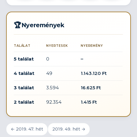
🏆
Nyeremények
TALÁLAT
NYERTESEK
NYEREMÉNY
5 találat
0
–
4 találat
49
1.143.120 Ft
3 találat
3.594
16.625 Ft
2 találat
92.354
1.415 Ft
← 2019. 47. hét
2019. 49. hét →