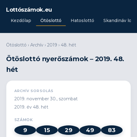
Lottószámok.eu
Kezdőlap
Ötöslottó
Hatoslottó
Skandináv lott
Ötöslottó
›
Archív
›
2019
›
48. hét
Ötöslottó nyerőszámok – 2019. 48.
hét
ARCHÍV SORSOLÁS
2019. november 30., szombat
2019. év 48. hét
SZÁMOK
9
15
29
49
83