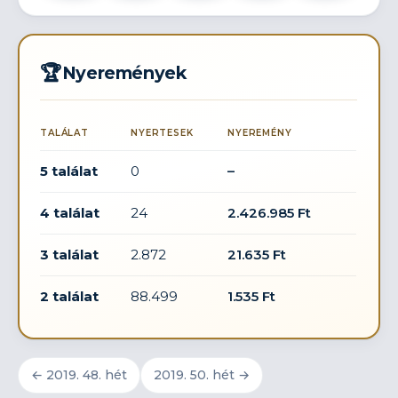
🏆
Nyeremények
TALÁLAT
NYERTESEK
NYEREMÉNY
5 találat
0
–
4 találat
24
2.426.985 Ft
3 találat
2.872
21.635 Ft
2 találat
88.499
1.535 Ft
← 2019. 48. hét
2019. 50. hét →