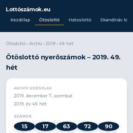
Lottószámok.eu
Kezdőlap
Ötöslottó
Hatoslottó
Skandináv lott
Ötöslottó
›
Archív
›
2019
›
49. hét
Ötöslottó nyerőszámok – 2019. 49.
hét
ARCHÍV SORSOLÁS
2019. december 7., szombat
2019. év 49. hét
SZÁMOK
15
17
63
72
90