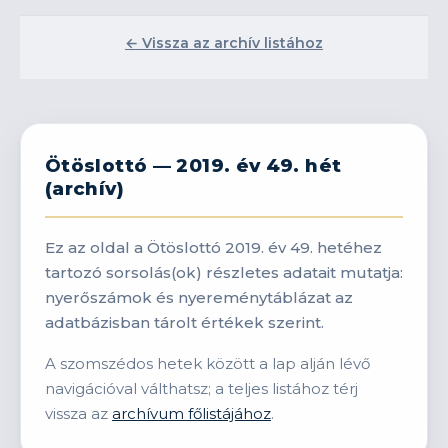
← Vissza az archív listához
Ötöslottó — 2019. év 49. hét
(archív)
Ez az oldal a Ötöslottó 2019. év 49. hetéhez
tartozó sorsolás(ok) részletes adatait mutatja:
nyerőszámok és nyereménytáblázat az
adatbázisban tárolt értékek szerint.
A szomszédos hetek között a lap alján lévő
navigációval válthatsz; a teljes listához térj
vissza az
archívum főlistájához
.