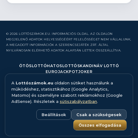
© 2026 LOTTÓSZÁMOK.EU. INFORMÁCIÓS OLDAL. AZ OLDALON
MEGJELENŐ ADATOK HELYESSÉGÉÉRT FELELŐSSÉGET NEM VÁLLALUNK,
A MEGADOTT INFORMÁCIÓK A SZERENCSEJÁTÉK ZRT. ÁLTAL
NYILVÁNOSAN ELÉRHETŐ ADATOK ALAPJÁN LETTEK ÖSSZEÁLLÍTVA.
ÖTÖSLOTTÓ
HATOSLOTTÓ
SKANDINÁV LOTTÓ
EUROJACKPOT
JOKER
A
Lottószámok.eu
oldalon sütiket használunk a
RÓLUNK
működéshez, statisztikához (Google Analytics,
KAPCSOLAT
Matomo) és személyre szabott reklámokhoz (Google
HIBABEJELENTÉS
AdSense). Részletek a
sütiszabályzatban
.
ADATFORRÁS ÉS MÓDSZERTAN
FELELŐS JÁTÉK
ADATKEZELÉS
Beállítások
Csak a szükségesek
SÜTISZABÁLYZAT
SÜTI BEÁLLÍTÁSOK
Összes elfogadása