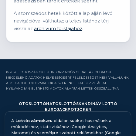
adatbázisban tárolt értékek szerint.
A szomszédos hetek között a lap alján lévő
navigációval válthatsz; a teljes listához térj
vissza az
archívum főlistájához
.
© 2026 LOTTÓSZÁMOK.EU. INFORMÁCIÓS OLDAL. AZ OLDALON
MEGJELENŐ ADATOK HELYESSÉGÉÉRT FELELŐSSÉGET NEM VÁLLALUNK,
A MEGADOTT INFORMÁCIÓK A SZERENCSEJÁTÉK ZRT. ÁLTAL
NYILVÁNOSAN ELÉRHETŐ ADATOK ALAPJÁN LETTEK ÖSSZEÁLLÍTVA.
ÖTÖSLOTTÓ
HATOSLOTTÓ
SKANDINÁV LOTTÓ
EUROJACKPOT
JOKER
A
Lottószámok.eu
oldalon sütiket használunk a
RÓLUNK
működéshez, statisztikához (Google Analytics,
KAPCSOLAT
Matomo) és személyre szabott reklámokhoz (Google
HIBABEJELENTÉS