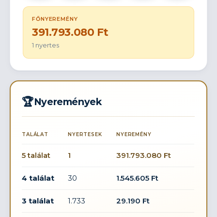
FŐNYEREMÉNY
391.793.080 Ft
1 nyertes
🏆
Nyeremények
TALÁLAT
NYERTESEK
NYEREMÉNY
5 találat
1
391.793.080 Ft
4 találat
30
1.545.605 Ft
3 találat
1.733
29.190 Ft